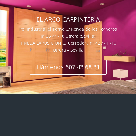
EL ARCO CARPINTERÍA
Pol Industrial el Torno C/ Ronda de los Torneros
nº 35 41710 Utrera (Sevilla)
TINEDA EXPOSICIÓN C/ Corredera nº 42 / 41710
Utrera – Sevilla
Llámenos 607 43 68 31