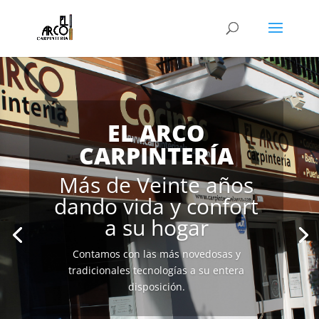
EL ARCO
CARPINTERÍA
Más de Veinte años
dando vida y confort
a su hogar
Contamos con las más novedosas y
tradicionales tecnologías a su entera
disposición.