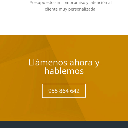
Presupuesto sin compromiso y atención al
cliente muy personalizada.
Llámenos ahora y
hablemos
955 864 642