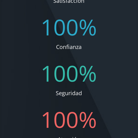
Satisfacción
100
%
Confianza
100
%
Seguridad
100
%