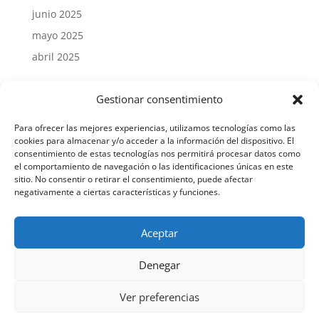
junio 2025
mayo 2025
abril 2025
Categorías
Gestionar consentimiento
Uncategorized
Para ofrecer las mejores experiencias, utilizamos tecnologías como las
cookies para almacenar y/o acceder a la información del dispositivo. El
Meta
consentimiento de estas tecnologías nos permitirá procesar datos como
el comportamiento de navegación o las identificaciones únicas en este
Acceder
sitio. No consentir o retirar el consentimiento, puede afectar
negativamente a ciertas características y funciones.
Feed de entradas
Feed de comentarios
Aceptar
WordPress.org
Denegar
Ver preferencias