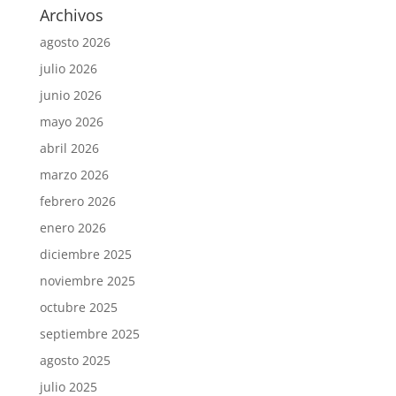
Archivos
agosto 2026
julio 2026
junio 2026
mayo 2026
abril 2026
marzo 2026
febrero 2026
enero 2026
diciembre 2025
noviembre 2025
octubre 2025
septiembre 2025
agosto 2025
julio 2025