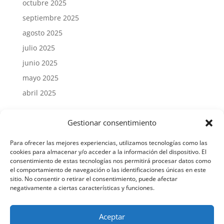
octubre 2025
septiembre 2025
agosto 2025
julio 2025
junio 2025
mayo 2025
abril 2025
Categorías
Gestionar consentimiento
Uncategorized
Para ofrecer las mejores experiencias, utilizamos tecnologías como las
cookies para almacenar y/o acceder a la información del dispositivo. El
Meta
consentimiento de estas tecnologías nos permitirá procesar datos como
el comportamiento de navegación o las identificaciones únicas en este
Acceder
sitio. No consentir o retirar el consentimiento, puede afectar
negativamente a ciertas características y funciones.
Feed de entradas
Feed de comentarios
Aceptar
WordPress.org