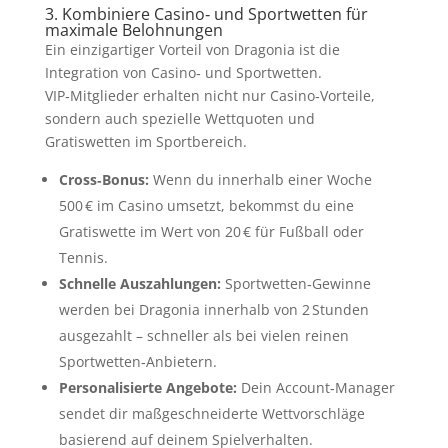
3. Kombiniere Casino‑ und Sportwetten für
maximale Belohnungen
Ein einzigartiger Vorteil von Dragonia ist die
Integration von Casino‑ und Sportwetten.
VIP‑Mitglieder erhalten nicht nur Casino‑Vorteile,
sondern auch spezielle Wettquoten und
Gratiswetten im Sportbereich.
Cross‑Bonus:
Wenn du innerhalb einer Woche
500 € im Casino umsetzt, bekommst du eine
Gratiswette im Wert von 20 € für Fußball oder
Tennis.
Schnelle Auszahlungen:
Sportwetten‑Gewinne
werden bei Dragonia innerhalb von 2 Stunden
ausgezahlt – schneller als bei vielen reinen
Sportwetten‑Anbietern.
Personalisierte Angebote:
Dein Account‑Manager
sendet dir maßgeschneiderte Wettvorschläge
basierend auf deinem Spielverhalten.