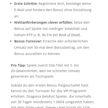
Erste Schritte:
Registriere dich, bestätige deine
E‑Mail und fordere den Bonus ohne Einzahlung
an.
Wettanforderungen clever erfüllen:
Setze den
Bonus auf Spiele mit niedriger Volatilität und
hohem RTP (z. B. 96,5 % bei
Book of Dead
).
Bonus‑Turnover:
Erreiche den erforderlichen
Umsatz von 30‑mal dem Bonusbetrag, um den
Bonus auszahlen zu können.
Pro Tipp:
Spiele zuerst Slot‑Titel mit 5‑ bis
20‑Gewinnlinien, weil sie schneller Umsatz
generieren als Tischspiele.
Sobald du den ersten Bonus freigeschaltet hast,
kannst du den Turnover für das VIP‑Programm
erhöhen. Dragonia belohnt Spieler, die innerhalb
von 30 Tagen mindestens 1.000 € umgesetzt haben,
mit dem Silver‑Level. Dieses Level bringt dir 10 %