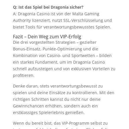
Q: Ist das Spiel bei Dragonia sicher?
A: Dragonia Casino ist von der Malta Gaming
Authority lizenziert, nutzt SSL‑Verschlüsselung und
bietet Tools für verantwortungsbewusstes Spielen.
Fazit – Dein Weg zum VIP‑Erfolg
Die drei vorgestellten Strategien – gezielter
Bonus‑Einsatz, Punkte‑Optimierung und die
Kombination von Casino‑ und Sportwetten – bilden
ein starkes Fundament, um im Dragonia Casino
schnell aufzusteigen und von exklusiven Vorteilen zu
profitieren.
Denke daran, stets verantwortungsbewusst zu
spielen und deine Einsätze zu kontrollieren. Mit den
richtigen Schritten kannst du nicht nur deine
Gewinnchancen erhöhen, sondern auch ein
erstklassiges Spielerlebnis genießen.
Wenn du bereit bist, das VIP‑Programm selbst zu