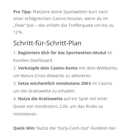
Pro Tipp:
Platziere deine Sportwetten kurz nach
einer erfolgreichen Casino‑Session, wenn du im
„Flow“ bist – das erhöht die Trefferquote um bis zu
12 %.
Schritt‑für‑Schritt‑Plan
Registriere dich für das Sportwetten‑Modul
im
Kunden‑Dashboard.
Verknüpfe dein Casino‑Konto
mit dem Wettkonto,
um Bonus‑Cross‑Rewards zu aktivieren.
Setze wöchentlich mindestens 200 €
im Casino,
um die Gratiswette zu erhalten.
Nutze die Gratiswette
auf ein Spiel mit einer
Quote von mindestens 2,00, um das Risiko zu
minimieren.
Quick Win:
Nutze die “Early‑Cash‑Out“-Funktion bei