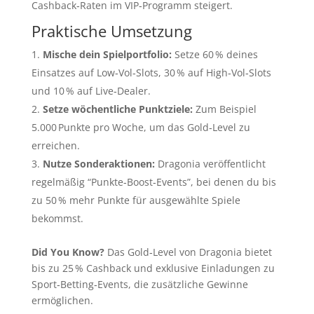
Cashback‑Raten im VIP‑Programm steigert.
Praktische Umsetzung
Mische dein Spielportfolio:
Setze 60 % deines
Einsatzes auf Low‑Vol‑Slots, 30 % auf High‑Vol‑Slots
und 10 % auf Live‑Dealer.
Setze wöchentliche Punktziele:
Zum Beispiel
5.000 Punkte pro Woche, um das Gold‑Level zu
erreichen.
Nutze Sonderaktionen:
Dragonia veröffentlicht
regelmäßig “Punkte‑Boost‑Events”, bei denen du bis
zu 50 % mehr Punkte für ausgewählte Spiele
bekommst.
Did You Know?
Das Gold‑Level von Dragonia bietet
bis zu 25 % Cashback und exklusive Einladungen zu
Sport‑Betting‑Events, die zusätzliche Gewinne
ermöglichen.