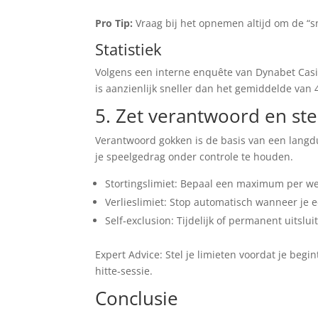
Pro Tip:
Vraag bij het opnemen altijd om de “sne
Statistiek
Volgens een interne enquête van Dynabet Casi
is aanzienlijk sneller dan het gemiddelde van
5. Zet verantwoord en stel
Verantwoord gokken is de basis van een langdu
je speelgedrag onder controle te houden.
Stortingslimiet: Bepaal een maximum per w
Verlieslimiet: Stop automatisch wanneer je 
Self‑exclusion: Tijdelijk of permanent uitslu
Expert Advice: Stel je limieten voordat je begi
hitte‑sessie.
Conclusie