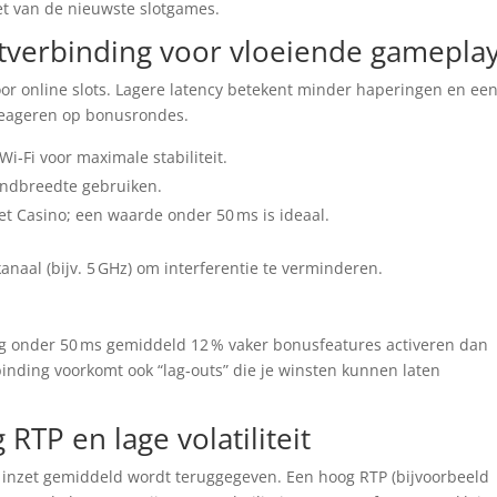
iet van de nieuwste slotgames.
etverbinding voor vloeiende gamepla
voor online slots. Lagere latency betekent minder haperingen en ee
 reageren op bonusrondes.
i‑Fi voor maximale stabiliteit.
bandbreedte gebruiken.
et Casino; een waarde onder 50 ms is ideaal.
anaal (bijv. 5 GHz) om interferentie te verminderen.
ing onder 50 ms gemiddeld 12 % vaker bonusfeatures activeren dan
inding voorkomt ook “lag‑outs” die je winsten kunnen laten
 RTP en lage volatiliteit
je inzet gemiddeld wordt teruggegeven. Een hoog RTP (bijvoorbeeld