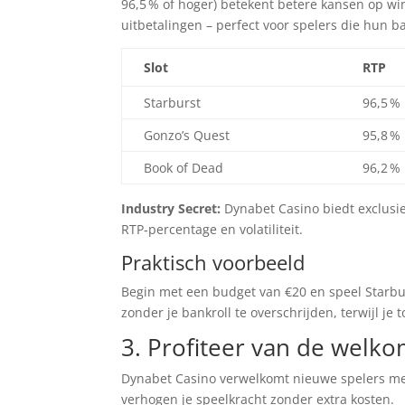
96,5 % of hoger) betekent betere kansen op wins
uitbetalingen – perfect voor spelers die hun b
Slot
RTP
Starburst
96,5 %
Gonzo’s Quest
95,8 %
Book of Dead
96,2 %
Industry Secret:
Dynabet Casino biedt exclusie
RTP‑percentage en volatiliteit.
Praktisch voorbeeld
Begin met een budget van €20 en speel Starbu
zonder je bankroll te overschrijden, terwijl je 
3. Profiteer van de welko
Dynabet Casino verwelkomt nieuwe spelers met
verhogen je speelkracht zonder extra kosten.