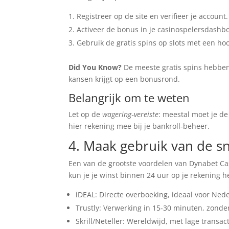
Registreer op de site en verifieer je account.
Activeer de bonus in je casinospelersdashb
Gebruik de gratis spins op slots met een hoog
Did You Know?
De meeste gratis spins hebben 
kansen krijgt op een bonusrond.
Belangrijk om te weten
Let op de
wagering‑vereiste
: meestal moet je d
hier rekening mee bij je bankroll‑beheer.
4. Maak gebruik van de sn
Een van de grootste voordelen van Dynabet Casi
kun je je winst binnen 24 uur op je rekening 
iDEAL: Directe overboeking, ideaal voor Ned
Trustly: Verwerking in 15‑30 minuten, zonder
Skrill/Neteller: Wereldwijd, met lage transac