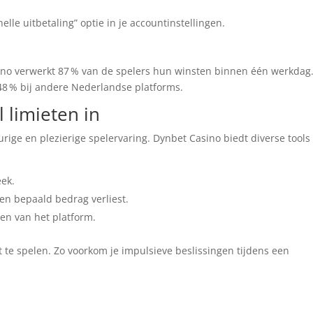
lle uitbetaling” optie in je accountinstellingen.
no verwerkt 87 % van de spelers hun winsten binnen één werkdag.
 48 % bij andere Nederlandse platforms.
 limieten in
rige en plezierige spelervaring. Dynbet Casino biedt diverse tool
eek.
een bepaald bedrag verliest.
iten van het platform.
nt te spelen. Zo voorkom je impulsieve beslissingen tijdens een