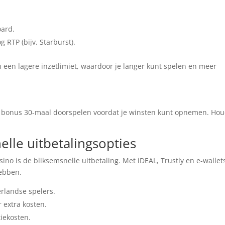
oard.
 RTP (bijv. Starburst).
een lagere inzetlimiet, waardoor je langer kunt spelen en meer
e bonus 30‑maal doorspelen voordat je winsten kunt opnemen. Ho
elle uitbetalingsopties
no is de bliksemsnelle uitbetaling. Met iDEAL, Trustly en e-wallet
hebben.
erlandse spelers.
 extra kosten.
tiekosten.