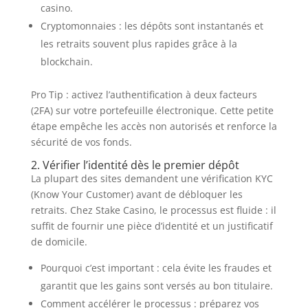
casino.
Cryptomonnaies : les dépôts sont instantanés et
les retraits souvent plus rapides grâce à la
blockchain.
Pro Tip : activez l’authentification à deux facteurs
(2FA) sur votre portefeuille électronique. Cette petite
étape empêche les accès non autorisés et renforce la
sécurité de vos fonds.
2. Vérifier l’identité dès le premier dépôt
La plupart des sites demandent une vérification KYC
(Know Your Customer) avant de débloquer les
retraits. Chez Stake Casino, le processus est fluide : il
suffit de fournir une pièce d’identité et un justificatif
de domicile.
Pourquoi c’est important : cela évite les fraudes et
garantit que les gains sont versés au bon titulaire.
Comment accélérer le processus : préparez vos