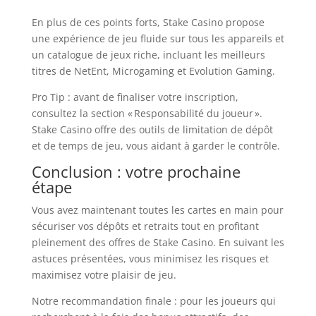
En plus de ces points forts, Stake Casino propose
une expérience de jeu fluide sur tous les appareils et
un catalogue de jeux riche, incluant les meilleurs
titres de NetEnt, Microgaming et Evolution Gaming.
Pro Tip : avant de finaliser votre inscription,
consultez la section « Responsabilité du joueur ».
Stake Casino offre des outils de limitation de dépôt
et de temps de jeu, vous aidant à garder le contrôle.
Conclusion : votre prochaine
étape
Vous avez maintenant toutes les cartes en main pour
sécuriser vos dépôts et retraits tout en profitant
pleinement des offres de Stake Casino. En suivant les
astuces présentées, vous minimisez les risques et
maximisez votre plaisir de jeu.
Notre recommandation finale : pour les joueurs qui