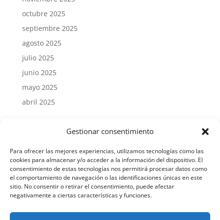
octubre 2025
septiembre 2025
agosto 2025
julio 2025
junio 2025
mayo 2025
abril 2025
Categorías
Gestionar consentimiento
Uncategorized
Para ofrecer las mejores experiencias, utilizamos tecnologías como las
cookies para almacenar y/o acceder a la información del dispositivo. El
Meta
consentimiento de estas tecnologías nos permitirá procesar datos como
el comportamiento de navegación o las identificaciones únicas en este
Acceder
sitio. No consentir o retirar el consentimiento, puede afectar
negativamente a ciertas características y funciones.
Feed de entradas
Feed de comentarios