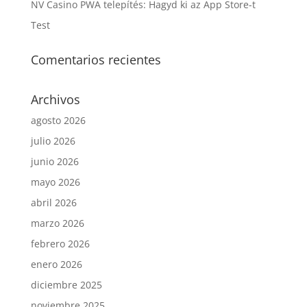
NV Casino PWA telepítés: Hagyd ki az App Store-t
Test
Comentarios recientes
Archivos
agosto 2026
julio 2026
junio 2026
mayo 2026
abril 2026
marzo 2026
febrero 2026
enero 2026
diciembre 2025
noviembre 2025