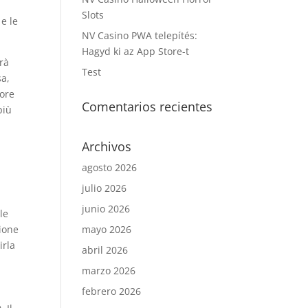
Slots
e le
NV Casino PWA telepítés:
Hagyd ki az App Store-t
erà
Test
sa,
tore
Comentarios recientes
più
Archivos
agosto 2026
julio 2026
junio 2026
le
sione
mayo 2026
irla
abril 2026
marzo 2026
febrero 2026