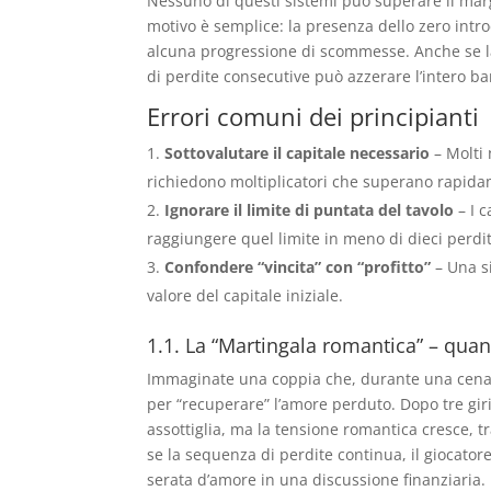
Nessuno di questi sistemi può superare il margi
motivo è semplice: la presenza dello zero intr
alcuna progressione di scommesse. Anche se la
di perdite consecutive può azzerare l’intero ban
Errori comuni dei principianti
Sottovalutare il capitale necessario
– Molti 
richiedono moltiplicatori che superano rapid
Ignorare il limite di puntata del tavolo
– I 
raggiungere quel limite in meno di dieci perdi
Confondere “vincita” con “profitto”
– Una si
valore del capitale iniziale.
1.1. La “Martingala romantica” – qua
Immaginate una coppia che, durante una cena 
per “recuperare” l’amore perduto. Dopo tre giri
assottiglia, ma la tensione romantica cresce, t
se la sequenza di perdite continua, il giocator
serata d’amore in una discussione finanziaria.