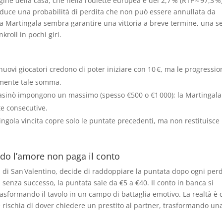
ne della casa, che nella roulette europea è del 2,7 % (RTP ≈ 97,3 %).
oduce una probabilità di perdita che non può essere annullata da
 Martingala sembra garantire una vittoria a breve termine, una se
kroll in pochi giri.
nuovi giocatori credono di poter iniziare con 10 €, ma le progressio
amente tale somma.
casinò impongono un massimo (spesso €500 o €1 000); la Martingal
te consecutive.
ngola vincita copre solo le puntate precedenti, ma non restituisce 
ndo l’amore non paga il conto
di San Valentino, decide di raddoppiare la puntata dopo ogni perd
 senza successo, la puntata sale da €5 a €40. Il conto in banca si
rasformando il tavolo in un campo di battaglia emotivo. La realtà è 
e rischia di dover chiedere un prestito al partner, trasformando un