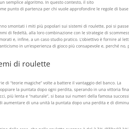
un semplice algoritmo. In questo contesto, il sito
ome punto di partenza per chi vuole approfondire le regole di base 
anno smontati i miti più popolari sui sistemi di roulette, poi si pass
ammi di fedeltà, alla loro combinazione con le strategie di scommes
orati e, infine, a un caso studio pratico. L’obiettivo è fornire al let
nticismo in un’esperienza di gioco più consapevole e, perché no, 
stemi di roulette
rie di “teorie magiche” volte a battere il vantaggio del banco. La
oppiare la puntata dopo ogni perdita, sperando in una vittoria fina
i, più lenta e “naturale”, si basa sui numeri della famosa succes
i aumentare di una unità la puntata dopo una perdita e di diminu