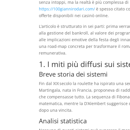
senza intoppi, ma la realtà è più complessa di 
https://100giannirodari.com/
è spesso citato c
offerte disponibili nei casinò online.
L’articolo è strutturato in sei parti: prima verr
alla gestione del bankroll, al valore dei progr
alle implicazioni emotive della festa degli innam
una road‑map concreta per trasformare il roma
remunerativa.
1. I miti più diffusi sui si
Breve storia dei sistemi
Fin dal XIX secolo la roulette ha ispirato una se
Martingala, nata in Francia, proponeva di radd
che compensasse tutto. La sequenza di Fibonacc
matematica, mentre la D’Alembert suggerisce d
dopo una vincita.
Analisi statistica