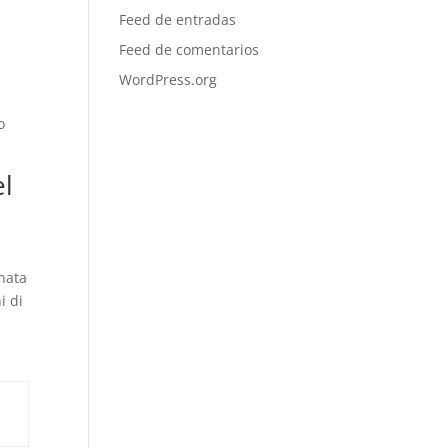
Feed de entradas
Feed de comentarios
WordPress.org
o
el
inata
i di