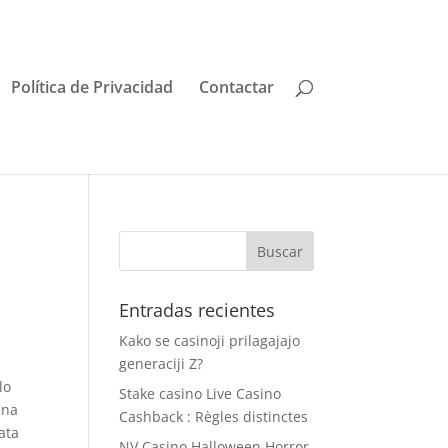
Política de Privacidad
Contactar
Entradas recientes
Kako se casinoji prilagajajo
generaciji Z?
lo
Stake casino Live Casino
una
Cashback : Règles distinctes
ata
NV Casino Halloween Horror