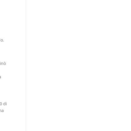
lo.
sinò
a
0 di
 ma