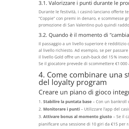
3.1. Valorizzare i punti durante le p
Durante le festività, i casinò lanciano offerte
“Coppie” con premi in denaro, e scommesse grat
promozione di San Valentino può quindi raddopp
3.2. Quando è il momento di “cambiar
Il passaggio a un livello superiore è redditizi
al livello richiesto. Ad esempio, se per passar
il livello Gold offre un cash‑back del 15 % inve
Se il giocatore prevede di scommettere €1 000 al
4. Come combinare una st
del loyalty program
Creare un piano di gioco integ
Stabilire la puntata base
– Con un bankroll d
Monitorare i punti
– Utilizzare l’app del cas
Attivare bonus al momento giusto
– Se il 
pianificare una sessione di 10 giri da €15 per