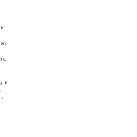
ndo
nero;
ita.
l. È
o
vo.