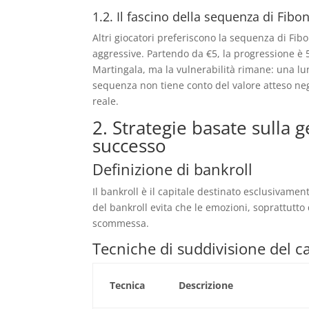
1.2. Il fascino della sequenza di Fibo
Altri giocatori preferiscono la sequenza di Fi
aggressive. Partendo da €5, la progressione è 
Martingala, ma la vulnerabilità rimane: una lu
sequenza non tiene conto del valore atteso nega
reale.
2. Strategie basate sulla g
successo
Definizione di bankroll
Il bankroll è il capitale destinato esclusivamen
del bankroll evita che le emozioni, soprattutto
scommessa.
Tecniche di suddivisione del ca
Tecnica
Descrizione