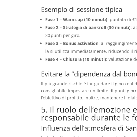
Esempio di sessione tipica
Fase 1 – Warm‑up (10 minuti)
: puntata di €
Fase 2 – Strategia di bankroll (30 minuti)
: a
30 punti per giro.
Fase 3 – Bonus activation
: al raggiungiment
la si utilizza immediatamente, riducendo il ri
Fase 4 – Chiusura (10 minuti)
: valutazione d
Evitare la “dipendenza dal bon
Il più grande rischio è far guidare il gioco dal 
consigliabile impostare un limite di punti giorn
l’obiettivo di profitto. Inoltre, mantenere il di
5. Il ruolo dell’emozione 
responsabile durante le f
Influenza dell’atmosfera di Sa