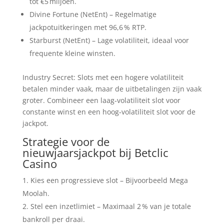
tot €5 miljoen.
Divine Fortune (NetEnt) – Regelmatige
jackpotuitkeringen met 96,6 % RTP.
Starburst (NetEnt) – Lage volatiliteit, ideaal voor
frequente kleine winsten.
Industry Secret: Slots met een hogere volatiliteit
betalen minder vaak, maar de uitbetalingen zijn vaak
groter. Combineer een laag‑volatiliteit slot voor
constante winst en een hoog‑volatiliteit slot voor de
jackpot.
Strategie voor de
nieuwjaarsjackpot bij Betclic
Casino
Kies een progressieve slot – Bijvoorbeeld Mega
Moolah.
Stel een inzetlimiet – Maximaal 2 % van je totale
bankroll per draai.