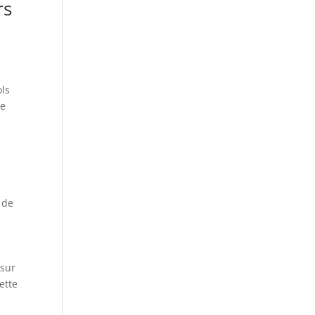
rs
ols
le
e
 de
 sur
ette