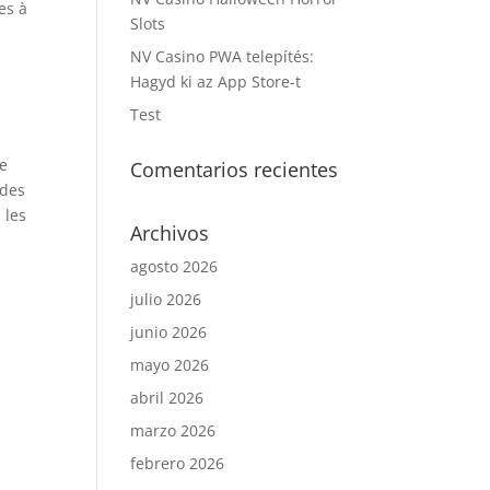
es à
Slots
NV Casino PWA telepítés:
Hagyd ki az App Store-t
Test
de
Comentarios recientes
udes
 les
Archivos
agosto 2026
julio 2026
junio 2026
mayo 2026
abril 2026
marzo 2026
febrero 2026