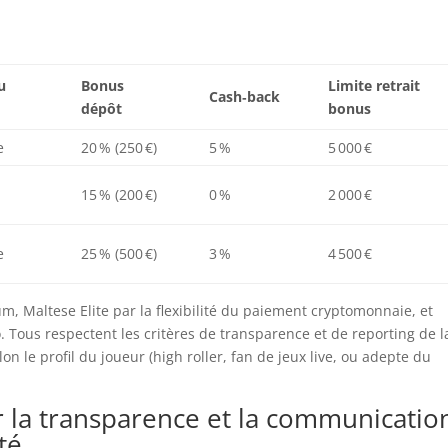
u
Bonus
Limite retrait
Cash‑back
dépôt
bonus
e
20 % (250 €)
5 %
5 000 €
n
15 % (200 €)
0 %
2 000 €
e
25 % (500 €)
3 %
4 500 €
m, Maltese Elite par la flexibilité du paiement cryptomonnaie, et
no. Tous respectent les critères de transparence et de reporting de l
on le profil du joueur (high roller, fan de jeux live, ou adepte du
r la transparence et la communicatio
té