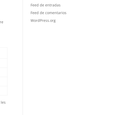
Feed de entradas
Feed de comentarios
WordPress.org
re
 les