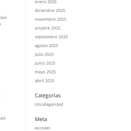
enero 2026
diciembre 2025
tain
noviembre 2025
e
octubre 2025
septiembre 2025
agosto 2025
julio 2025
junio 2025
mayo 2025
abril 2025
Categorías
t
Uncategorized
ais
Meta
Acceder