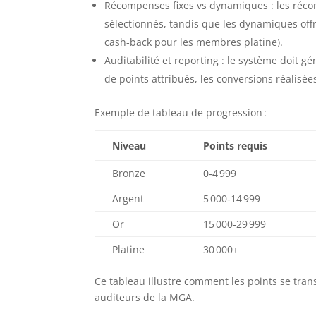
Récompenses fixes vs dynamiques : les réco
sélectionnés, tandis que les dynamiques off
cash‑back pour les membres platine).
Auditabilité et reporting : le système doit 
de points attribués, les conversions réalisée
Exemple de tableau de progression :
Niveau
Points requis
Bronze
0‑4 999
Argent
5 000‑14 999
Or
15 000‑29 999
Platine
30 000+
Ce tableau illustre comment les points se tran
auditeurs de la MGA.