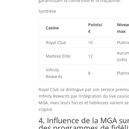
garantissant la conformité et la traçabilité.
Synthèse
Points/
Nivea
Casino
€
max
Royal Club
10
Platin
Aucu
Maltese Elite
12
(solo)
Infinity
8
Platin
Rewards
Royal Club se distingue par son service premiu
Infinity Rewards par l’intégration du live casi
MGA, mais leurs forces et faiblesses varient sel
crypto).
4. Influence de la MGA su
des programmes de fidéli