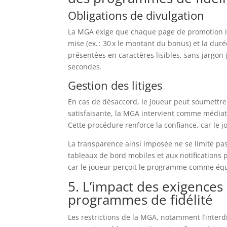
Obligations de divulgation
La MGA exige que chaque page de promotion in
mise (ex. : 30 x le montant du bonus) et la du
présentées en caractères lisibles, sans jargon
secondes.
Gestion des litiges
En cas de désaccord, le joueur peut soumettre u
satisfaisante, la MGA intervient comme médiate
Cette procédure renforce la confiance, car le j
La transparence ainsi imposée ne se limite pas à
tableaux de bord mobiles et aux notifications p
car le joueur perçoit le programme comme équi
5. L’impact des exigences
programmes de fidélité
Les restrictions de la MGA, notamment l’interdi