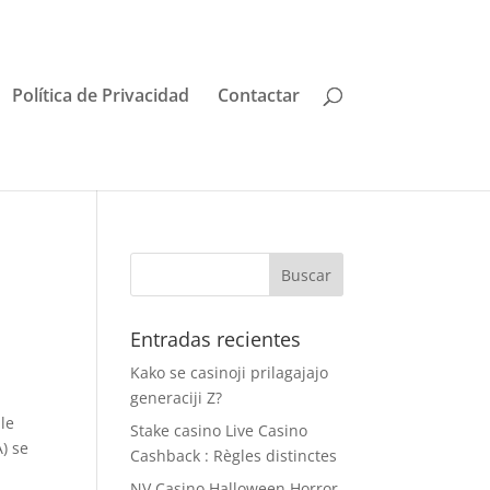
Política de Privacidad
Contactar
Entradas recientes
Kako se casinoji prilagajajo
generaciji Z?
 le
Stake casino Live Casino
) se
Cashback : Règles distinctes
NV Casino Halloween Horror