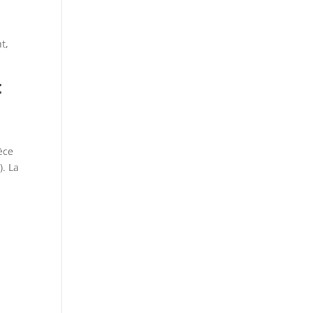
t,
:
èce
). La
a