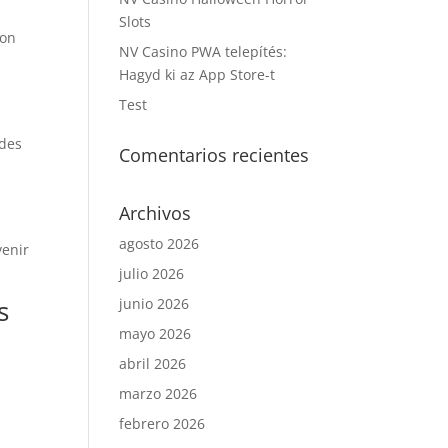
Slots
ion
NV Casino PWA telepítés:
Hagyd ki az App Store-t
Test
ides
Comentarios recientes
Archivos
agosto 2026
venir
julio 2026
s
junio 2026
mayo 2026
abril 2026
marzo 2026
febrero 2026