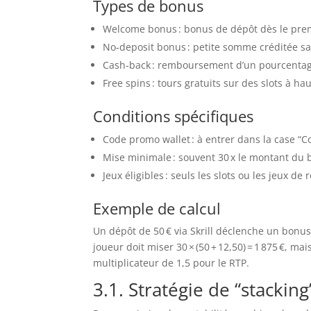
Types de bonus
Welcome bonus : bonus de dépôt dès le pre
No‑deposit bonus : petite somme créditée sa
Cash‑back : remboursement d’un pourcentag
Free spins : tours gratuits sur des slots à haut
Conditions spécifiques
Code promo wallet : à entrer dans la case “C
Mise minimale : souvent 30 x le montant du b
Jeux éligibles : seuls les slots ou les jeux d
Exemple de calcul
Un dépôt de 50 € via Skrill déclenche un bonus 
joueur doit miser 30 × (50 + 12,50) = 1 875 €, m
multiplicateur de 1,5 pour le RTP.
3.1. Stratégie de “stacki