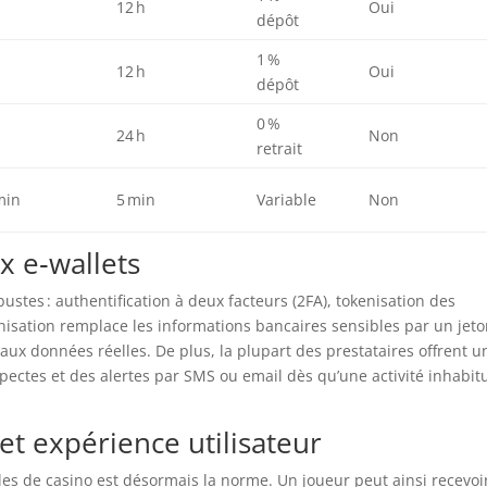
s
12 h
Oui
dépôt
1 %
s
12 h
Oui
dépôt
0 %
s
24 h
Non
retrait
min
5 min
Variable
Non
x e‑wallets
stes : authentification à deux facteurs (2FA), tokenisation des
nisation remplace les informations bancaires sensibles par un jet
ux données réelles. De plus, la plupart des prestataires offrent u
ectes et des alertes par SMS ou email dès qu’une activité inhabit
et expérience utilisateur
iles de casino est désormais la norme. Un joueur peut ainsi recevoi