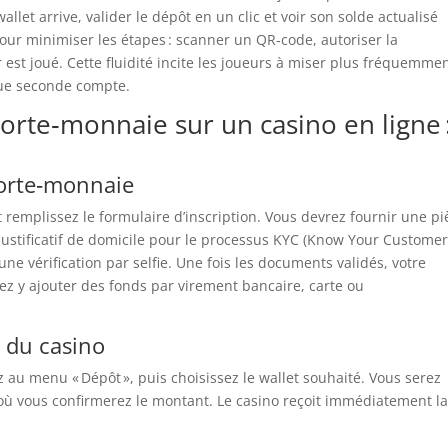
llet arrive, valider le dépôt en un clic et voir son solde actualisé
our minimiser les étapes : scanner un QR‑code, autoriser la
ur est joué. Cette fluidité incite les joueurs à miser plus fréquemmen
aque seconde compte.
porte‑monnaie sur un casino en ligne 
porte‑monnaie
t remplissez le formulaire d’inscription. Vous devrez fournir une pi
n justificatif de domicile pour le processus KYC (Know Your Customer
e vérification par selfie. Une fois les documents validés, votre
ez y ajouter des fonds par virement bancaire, carte ou
e du casino
au menu « Dépôt », puis choisissez le wallet souhaité. Vous serez
 où vous confirmerez le montant. Le casino reçoit immédiatement l