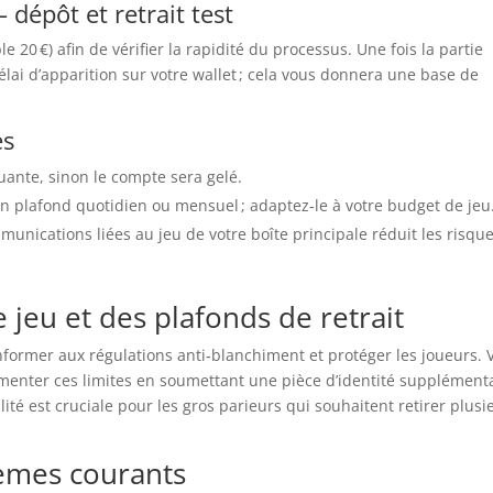
 dépôt et retrait test
 €) afin de vérifier la rapidité du processus. Une fois la partie
délai d’apparition sur votre wallet ; cela vous donnera une base de
es
ante, sinon le compte sera gelé.
un plafond quotidien ou mensuel ; adaptez‑le à votre budget de jeu
mmunications liées au jeu de votre boîte principale réduit les risqu
e jeu et des plafonds de retrait
former aux régulations anti‑blanchiment et protéger les joueurs. 
menter ces limites en soumettant une pièce d’identité supplément
bilité est cruciale pour les gros parieurs qui souhaitent retirer plusi
lèmes courants