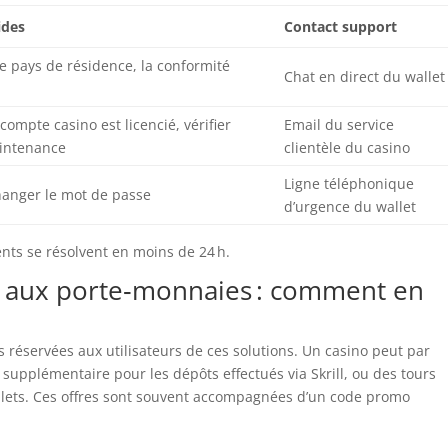
ides
Contact support
 le pays de résidence, la conformité
Chat en direct du wallet
compte casino est licencié, vérifier
Email du service
aintenance
clientèle du casino
Ligne téléphonique
changer le mot de passe
d’urgence du wallet
dents se résolvent en moins de 24 h.
és aux porte‑monnaies : comment en
s réservées aux utilisateurs de ces solutions. Un casino peut par
supplémentaire pour les dépôts effectués via Skrill, ou des tours
allets. Ces offres sont souvent accompagnées d’un code promo