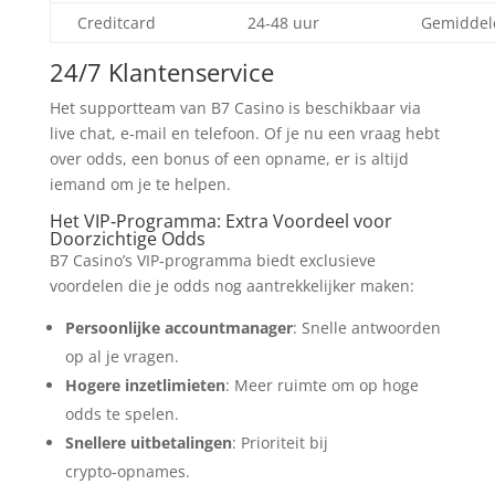
Creditcard
24‑48 uur
Gemiddel
24/7 Klantenservice
Het supportteam van B7 Casino is beschikbaar via
live chat, e‑mail en telefoon. Of je nu een vraag hebt
over odds, een bonus of een opname, er is altijd
iemand om je te helpen.
Het VIP‑Programma: Extra Voordeel voor
Doorzichtige Odds
B7 Casino’s VIP‑programma biedt exclusieve
voordelen die je odds nog aantrekkelijker maken:
Persoonlijke accountmanager
: Snelle antwoorden
op al je vragen.
Hogere inzetlimieten
: Meer ruimte om op hoge
odds te spelen.
Snellere uitbetalingen
: Prioriteit bij
crypto‑opnames.