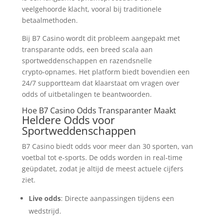
veelgehoorde klacht, vooral bij traditionele
betaalmethoden.
Bij B7 Casino wordt dit probleem aangepakt met
transparante odds, een breed scala aan
sportweddenschappen en razendsnelle
crypto‑opnames. Het platform biedt bovendien een
24/7 supportteam dat klaarstaat om vragen over
odds of uitbetalingen te beantwoorden.
Hoe B7 Casino Odds Transparanter Maakt
Heldere Odds voor
Sportweddenschappen
B7 Casino biedt odds voor meer dan 30 sporten, van
voetbal tot e‑sports. De odds worden in real‑time
geüpdatet, zodat je altijd de meest actuele cijfers
ziet.
Live odds
: Directe aanpassingen tijdens een
wedstrijd.