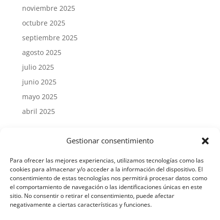
noviembre 2025
octubre 2025
septiembre 2025
agosto 2025
julio 2025
junio 2025
mayo 2025
abril 2025
Categorías
Gestionar consentimiento
Uncategorized
Para ofrecer las mejores experiencias, utilizamos tecnologías como las
cookies para almacenar y/o acceder a la información del dispositivo. El
Meta
consentimiento de estas tecnologías nos permitirá procesar datos como
el comportamiento de navegación o las identificaciones únicas en este
Acceder
sitio. No consentir o retirar el consentimiento, puede afectar
negativamente a ciertas características y funciones.
Feed de entradas