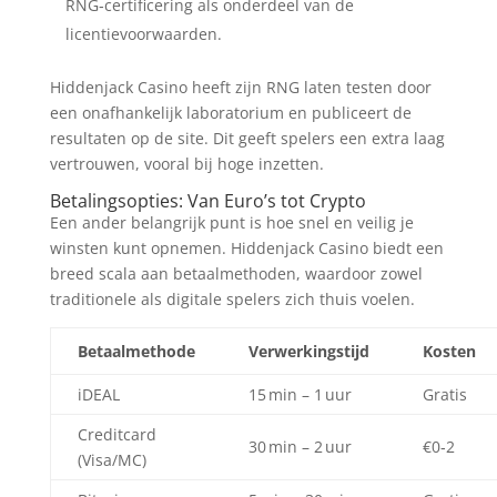
RNG‑certificering als onderdeel van de
licentievoorwaarden.
Hiddenjack Casino heeft zijn RNG laten testen door
een onafhankelijk laboratorium en publiceert de
resultaten op de site. Dit geeft spelers een extra laag
vertrouwen, vooral bij hoge inzetten.
Betalingsopties: Van Euro’s tot Crypto
Een ander belangrijk punt is hoe snel en veilig je
winsten kunt opnemen. Hiddenjack Casino biedt een
breed scala aan betaalmethoden, waardoor zowel
traditionele als digitale spelers zich thuis voelen.
Betaalmethode
Verwerkingstijd
Kosten
iDEAL
15 min – 1 uur
Gratis
Creditcard
30 min – 2 uur
€0‑2
(Visa/MC)