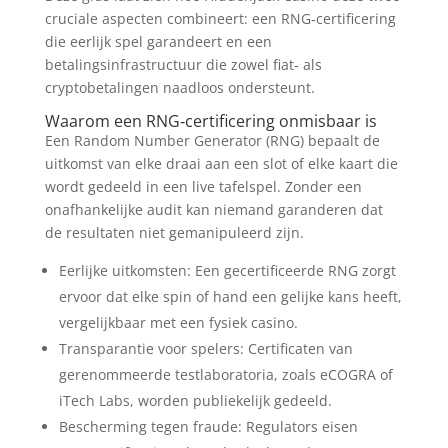
cruciale aspecten combineert: een RNG‑certificering
die eerlijk spel garandeert en een
betalingsinfrastructuur die zowel fiat‑ als
cryptobetalingen naadloos ondersteunt.
Waarom een RNG‑certificering onmisbaar is
Een Random Number Generator (RNG) bepaalt de
uitkomst van elke draai aan een slot of elke kaart die
wordt gedeeld in een live tafelspel. Zonder een
onafhankelijke audit kan niemand garanderen dat
de resultaten niet gemanipuleerd zijn.
Eerlijke uitkomsten: Een gecertificeerde RNG zorgt
ervoor dat elke spin of hand een gelijke kans heeft,
vergelijkbaar met een fysiek casino.
Transparantie voor spelers: Certificaten van
gerenommeerde testlaboratoria, zoals eCOGRA of
iTech Labs, worden publiekelijk gedeeld.
Bescherming tegen fraude: Regulators eisen