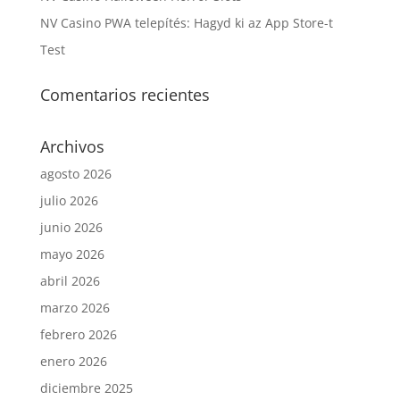
NV Casino PWA telepítés: Hagyd ki az App Store-t
Test
Comentarios recientes
Archivos
agosto 2026
julio 2026
junio 2026
mayo 2026
abril 2026
marzo 2026
febrero 2026
enero 2026
diciembre 2025