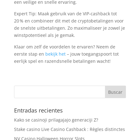
een veilige en snelle ervaring.
Expert Tip: Maak gebruik van de VIP‑cashback tot
20 % en combineer dit met de cryptobetalingen voor
de snelste uitbetalingen. Zo maximaliseer je zowel je
winstpotentieel als je gemak.
Klaar om zelf de voordelen te ervaren? Neem de
eerste stap en
bekijk het
– jouw toegangspoort tot
eerlijk spel en razendsnelle betalingen wacht!
Entradas recientes
Kako se casinoji prilagajajo generaciji Z?
Stake casino Live Casino Cashback : Règles distinctes
NV Casino Halloween Horror Slots