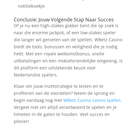
notitieboekje.
Conclusie: Jouw Volgende Stap Naar Succes
Of je nu een high‑stakes gokker bent die op zoek is
naar die enorme jackpot, of een low‑stakes speler
die langer wil genieten van de spellen, WBetz Casino
biedt de tools, bonussen en veiligheid die je nodig
hebt. Met een royale welkomstbonus, snelle
uitbetalingen en een mobielvriendelijke omgeving, is
dit platform een uitstekende keuze voor
Nederlandse spelers.
Klaar om jouw inzetstrategie te testen en te
profiteren van de voordelen? Neem de sprong en
begin vandaag nog met
WBetz Casino casino spelen
.
Vergeet niet om altijd verantwoord te spelen en je
limieten in de gaten te houden. Veel succes en
plezier!