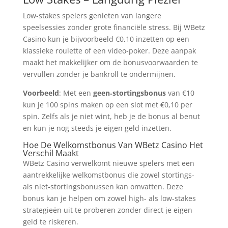
Low‑stakes spelers genieten van langere
speelsessies zonder grote financiële stress. Bij WBetz
Casino kun je bijvoorbeeld €0,10 inzetten op een
klassieke roulette of een video‑poker. Deze aanpak
maakt het makkelijker om de bonusvoorwaarden te
vervullen zonder je bankroll te ondermijnen.
Voorbeeld
: Met een
geen‑stortingsbonus
van €10
kun je 100 spins maken op een slot met €0,10 per
spin. Zelfs als je niet wint, heb je de bonus al benut
en kun je nog steeds je eigen geld inzetten.
Hoe De Welkomstbonus Van WBetz Casino Het
Verschil Maakt
WBetz Casino verwelkomt nieuwe spelers met een
aantrekkelijke welkomstbonus die zowel stortings-
als niet‑stortingsbonussen kan omvatten. Deze
bonus kan je helpen om zowel high‑ als low‑stakes
strategieën uit te proberen zonder direct je eigen
geld te riskeren.