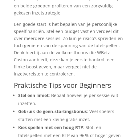
en beide groepen profiteren van een zorgvuldig
gekozen inzetstrategie.
Een goede start is het bepalen van je persoonlijke
speelfinanciën. Stel een budget vast en verdeel dit
over meerdere sessies. Zo kun je risico’s spreiden en
toch genieten van de spanning van de tafelspellen.
Denk hierbij aan de welkomstbonus die WBetz
Casino aanbiedt; deze kan je eerste bankroll een
flinke boost geven, maar vergeet niet de
inzetvereisten te controleren.
Praktische Tips voor Beginners
Stel een limiet
: Bepaal hoeveel je per sessie wilt
inzetten.
Gebruik de geen‑stortingsbonus
: Veel spelers
starten met een kleine gratis inzet.
Kies spellen met een hoog RTP
: Slot‑ en
tafelspellen met een RTP van 96 % of hoger geven