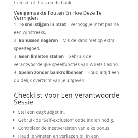
trein zit of thuis op de bank.
Veelgemaakte Fouten En Hoe Deze Te
Vermijden
Te snel stijgen in inzet
– Verhoog je inzet pas na
een winstreeks.
Bonussen negeren
– Mis de kans niet op extra
speeltegoed.
Geen limieten stellen
– Gebruik de
verantwoordelijke speelfuncties van WBetz Casino.
Spelen zonder bankrollbeheer
– Houd altijd een
duidelijk overzicht van je uitgaven.
Checklist Voor Een Verantwoorde
Sessie
Stel een dagbudget in.
Gebruik de “Self‑exclusion” optie indien nodig.
Controleer de inzetvereisten van elke bonus.
Houd je winsten en verliezen bij in een