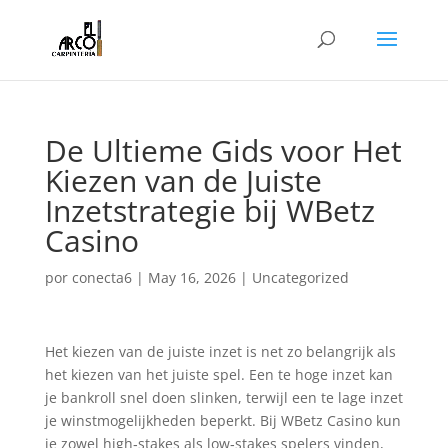
De Ultieme Gids voor Het
Kiezen van de Juiste
Inzetstrategie bij WBetz
Casino
por
conecta6
|
May 16, 2026
|
Uncategorized
Het kiezen van de juiste inzet is net zo belangrijk als
het kiezen van het juiste spel. Een te hoge inzet kan
je bankroll snel doen slinken, terwijl een te lage inzet
je winstmogelijkheden beperkt. Bij WBetz Casino kun
je zowel high‑stakes als low‑stakes spelers vinden,