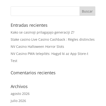
Entradas recientes
Kako se casinoji prilagajajo generaciji Z?
Stake casino Live Casino Cashback : Règles distinctes
NV Casino Halloween Horror Slots
NV Casino PWA telepítés: Hagyd ki az App Store-t
Test
Comentarios recientes
Archivos
agosto 2026
julio 2026