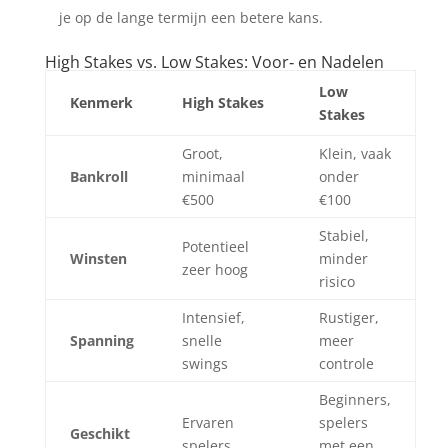
je op de lange termijn een betere kans.
High Stakes vs. Low Stakes: Voor‑ en Nadelen
Low
Kenmerk
High Stakes
Stakes
Groot,
Klein, vaak
Bankroll
minimaal
onder
€500
€100
Stabiel,
Potentieel
Winsten
minder
zeer hoog
risico
Intensief,
Rustiger,
Spanning
snelle
meer
swings
controle
Beginners,
Ervaren
spelers
Geschikt
spelers,
met een