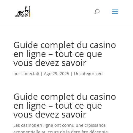
Guide complet du casino
en ligne – tout ce que
vous devez savoir
por
conecta6
|
Ago 29, 2025
|
Uncategorized
Guide complet du casino
en ligne – tout ce que
vous devez savoir
Les casinos en ligne ont connu une croissance
exponentielle au cours de la dernière décennie,