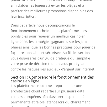
afin d’aider les joueurs à éviter les pièges et à
profiter des meilleures promotions disponibles dès
leur inscription.
Dans cet article nous décomposerons le
fonctionnement technique des plateformes, les
points clés pour repérer un meilleur casino en
ligne 2026, les stratégies gagnantes sur les jeux
phares ainsi que les bonnes pratiques pour jouer de
façon responsable et sécurisée. Au fil des sections
vous disposerez d’un guide pratique qui simplifie
votre prise de décision tout en vous protégeant
contre les risques liés aux jeux d’argent sur internet.
Section 1 : Comprendre le fonctionnement des
casinos en ligne
Les plateformes modernes reposent sur une
architecture cloud répartie sur plusieurs data
centers européens afin d’assurer disponibilité
permanente et faible latence lors du chargement