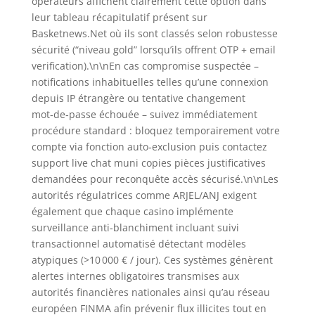
opérateurs affichent clairement cette option dans
leur tableau récapitulatif présent sur
Basketnews.Net où ils sont classés selon robustesse
sécurité (“niveau gold” lorsqu’ils offrent OTP + email
verification).\n\nEn cas compromise suspectée –
notifications inhabituelles telles qu’une connexion
depuis IP étrangère ou tentative changement
mot‑de‑passe échouée – suivez immédiatement
procédure standard : bloquez temporairement votre
compte via fonction auto‑exclusion puis contactez
support live chat muni copies pièces justificatives
demandées pour reconquête accès sécurisé.\n\nLes
autorités régulatrices comme ARJEL/ANJ exigent
également que chaque casino implémente
surveillance anti‑blanchiment incluant suivi
transactionnel automatisé détectant modèles
atypiques (>10 000 € / jour). Ces systèmes génèrent
alertes internes obligatoires transmises aux
autorités financières nationales ainsi qu’au réseau
européen FINMA afin prévenir flux illicites tout en