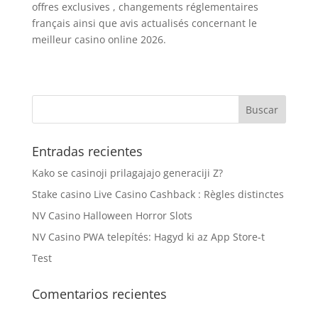
offres exclusives , changements réglementaires
français ainsi que avis actualisés concernant le
meilleur casino online 2026.
Entradas recientes
Kako se casinoji prilagajajo generaciji Z?
Stake casino Live Casino Cashback : Règles distinctes
NV Casino Halloween Horror Slots
NV Casino PWA telepítés: Hagyd ki az App Store-t
Test
Comentarios recientes