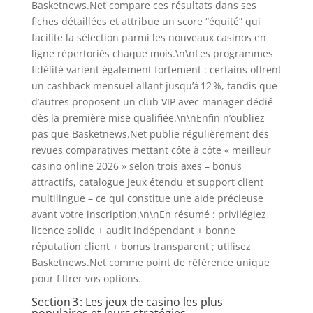
Basketnews.Net compare ces résultats dans ses
fiches détaillées et attribue un score “équité” qui
facilite la sélection parmi les nouveaux casinos en
ligne répertoriés chaque mois.\n\nLes programmes
fidélité varient également fortement : certains offrent
un cashback mensuel allant jusqu’à 12 %, tandis que
d’autres proposent un club VIP avec manager dédié
dès la première mise qualifiée.\n\nEnfin n’oubliez
pas que Basketnews.Net publie régulièrement des
revues comparatives mettant côte à côte « meilleur
casino online 2026 » selon trois axes – bonus
attractifs, catalogue jeux étendu et support client
multilingue – ce qui constitue une aide précieuse
avant votre inscription.\n\nEn résumé : privilégiez
licence solide + audit indépendant + bonne
réputation client + bonus transparent ; utilisez
Basketnews.Net comme point de référence unique
pour filtrer vos options.
Section 3 : Les jeux de casino les plus