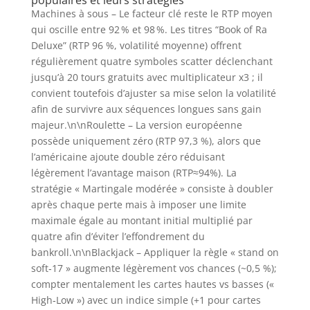
populaires et leurs stratégies
Machines à sous – Le facteur clé reste le RTP moyen
qui oscille entre 92 % et 98 %. Les titres “Book of Ra
Deluxe” (RTP 96 %, volatilité moyenne) offrent
régulièrement quatre symboles scatter déclenchant
jusqu’à 20 tours gratuits avec multiplicateur x3 ; il
convient toutefois d’ajuster sa mise selon la volatilité
afin de survivre aux séquences longues sans gain
majeur.\n\nRoulette – La version européenne
possède uniquement zéro (RTP 97,3 %), alors que
l’américaine ajoute double zéro réduisant
légèrement l’avantage maison (
RTP≈94%). La
stratégie « Martingale modérée » consiste à doubler
après chaque perte mais à imposer une limite
maximale égale au montant initial multiplié par
quatre afin d’éviter l’effondrement du
bankroll.\n\nBlackjack – Appliquer la règle « stand on
soft‑17 » augmente légèrement vos chances (~0,5 %);
compter mentalement les cartes hautes vs basses («
High‑Low ») avec un indice simple (+1 pour cartes