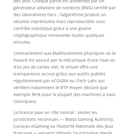
des jeux. Chaque partie est alimentée par un
générateur aléatoire de nombres (RNG) certifié par
des laboratoires tiers ; l’algorithme produit un
résultat imprévisible mais reproductible sous
contrôle statistique grâce à une graine
cryptographique renouvelée toutes quelques
minutes.
Contrairement aux établissements physiques où le
hasard est assuré par la mécanique d’une roue ou
d’un jeu de cartes réel, le virtuel offre une
transparence accrue grâce aux audits publiés
régulièrement par eCOGRA ou iTech Labs qui
vérifient notamment le RTP moyen déclaré (par
exemple 96 % pour la plupart des machines à sous
classiques).
La licence joue un rôle central : seules les
juridictions reconnues — Malta Gaming Authority,
Curaçao eGaming ou l’Autorité Nationale des Jeux
française — peuvent délivrer l’autorisation légale