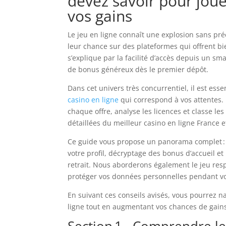
devez savoir pour joue
vos gains
Le jeu en ligne connaît une explosion sans pr
leur chance sur des plateformes qui offrent bi
s’explique par la facilité d’accès depuis un sma
de bonus généreux dès le premier dépôt.
Dans cet univers très concurrentiel, il est ess
casino en ligne
qui correspond à vos attentes.
chaque offre, analyse les licences et classe le
détaillées du meilleur casino en ligne France 
Ce guide vous propose un panorama complet : co
votre profil, décryptage des bonus d’accueil 
retrait. Nous aborderons également le jeu res
protéger vos données personnelles pendant vo
En suivant ces conseils avisés, vous pourrez n
ligne tout en augmentant vos chances de gains