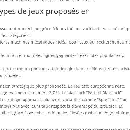
 types de jeux proposés en
rtissement numérique grâce à leurs thèmes variés et leurs mécaniq
des catégories :
emières machines mécaniques ; idéal pour ceux qui recherchent un 
définition et multiples lignes gagnantes ; exemples populaires «
 un pot commun pouvant atteindre plusieurs millions d’euros ; « M
urs fidèles.
ension stratégique plus prononcée. La roulette européenne reste
ntage maison à seulement 2,7 %. Le blackjack “Perfect Blackjack”
la stratégie optimale ; plusieurs variantes comme “Spanish 21” ou
tnews.Net avec leurs taux respectifs d’avantage du croupier. Le
h rollers grâce à ses mises minimales élevées mais son edge minime