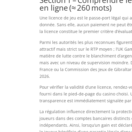
Section 1 – Comprendre les
en ligne (≈ 260 mots)
Une licence de jeu est le passe‑port légal qui
donnée. Sans elle, aucun paiement ne peut être
la licence constitue le premier critère d’évalu
Parmi les autorités les plus reconnues figuren
attractif mais strict sur le RTP moyen ; l’UK
matière de lutte contre le blanchiment d’argen
mais avec un niveau de supervision moindre. D’
France ou la Commission des Jeux de Gibraltar
2026.
Pour vérifier la validité d’une licence, rendez‑v
fourni dans le pied‑de‑page du casino choisi. Un
transparence est immédiatement signalée par
La régulation influence directement la protecti
joueurs dans des comptes bancaires distincts 
indépendants. Ainsi, lorsqu’un gain est décla
le joueur bénéficie d’une garantie légale d’enc