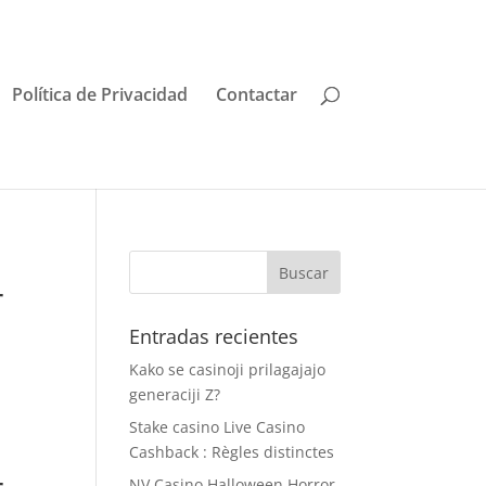
Política de Privacidad
Contactar
r
Entradas recientes
Kako se casinoji prilagajajo
generaciji Z?
Stake casino Live Casino
Cashback : Règles distinctes
NV Casino Halloween Horror