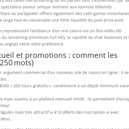
ce aux salles live‑streaming où les parties sont commentées par d
 spectateur‑joueur unique similaire aux tournois télévisés
erStars ou partypoker offrent également des cash games instantané
large tout en conservant une forte liquidité du pool prize‑pool .
 ») reproduisent l’ambiance d’un vrai casino via un flux vidéo HD
té du streaming (minimum Full HD), la rapidité du chat texte/voix et 
ou anglais selon votre préférence.
ccueil et promotions : comment les
 250 mots)
 argument commercial d’un nouveau site de casino en ligne ; il se
tes :
 €500 + 200 tours gratuits », conditionné à un dépôt minimum souv
ble mais soumis à un plafond mensuel limité ; ils permettent d’essa
itial .
gulés mais très attractif (« €10 offerts dès inscription ») avec
’abus .