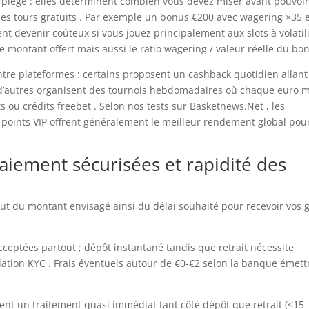
e piège : elles déterminent combien vous devez miser avant pouvoi
des tours gratuits . Par exemple un bonus €200 avec wagering ×35 
nt devenir coûteux si vous jouez principalement aux slots à volatil
 montant offert mais aussi le ratio wagering / valeur réelle du bon
ntre plateformes : certains proposent un cashback quotidien allant
e d’autres organisent des tournois hebdomadaires où chaque euro 
ou crédits freebet . Selon nos tests sur Basketnews.Net , les
oints VIP offrent généralement le meilleur rendement global pour
aiement sécurisées et rapidité des
t du montant envisagé ainsi du délai souhaité pour recevoir vos 
cceptées partout ; dépôt instantané tandis que retrait nécessite
ation KYC . Frais éventuels autour de €0‑€2 selon la banque émett
frent un traitement quasi immédiat tant côté dépôt que retrait (<15