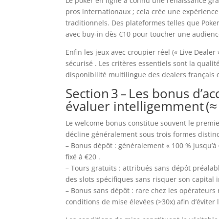
Le poker en ligne a connu une renaissance grâ
pros internationaux ; cela crée une expérience
traditionnels. Des plateformes telles que Pok
avec buy‑in dès €10 pour toucher une audience 
Enfin les jeux avec croupier réel (« Live Dealer
sécurisé . Les critères essentiels sont la quali
disponibilité multilingue des dealers français 
Section 3 – Les bonus d’a
évaluer intelligemment (≈
Le welcome bonus constitue souvent le premier
décline généralement sous trois formes distinc
– Bonus dépôt : généralement « 100 % jusqu’à
fixé à €20 .
– Tours gratuits : attribués sans dépôt préala
des slots spécifiques sans risquer son capital in
– Bonus sans dépôt : rare chez les opérateurs ré
conditions de mise élevées (>30x) afin d’éviter l