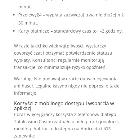
minut.
Przelewy24 – wypłata zazwyczaj trwa nie dłużej niż
30 minut.
Karty płatnicze – standardowy czas to 1‑2 godziny.
W razie jakichkolwiek wątpliwości, wystarczy
otworzyć czat i otrzymać potwierdzenie statusu
wypłaty. Konsultanci regularnie monitorują
transakcje, co minimalizuje ryzyko opóźnień.
Warning: Nie podawaj w czacie danych logowania
ani haseł. Legalne kasyno nigdy nie poprosi o takie
informacje.
Korzyści z mobilnego dostępu i wsparcia w
aplikacji
Coraz więcej graczy korzysta z telefonów, dlatego
Totalcasino Casino zadbało o pełną funkcjonalność
mobilną. Aplikacja dostępna na Androida i iOS
zapewnia: