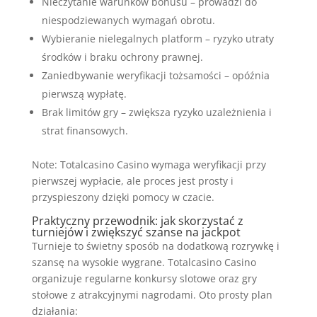
Nieczytanie warunków bonusu – prowadzi do
niespodziewanych wymagań obrotu.
Wybieranie nielegalnych platform – ryzyko utraty
środków i braku ochrony prawnej.
Zaniedbywanie weryfikacji tożsamości – opóźnia
pierwszą wypłatę.
Brak limitów gry – zwiększa ryzyko uzależnienia i
strat finansowych.
Note: Totalcasino Casino wymaga weryfikacji przy
pierwszej wypłacie, ale proces jest prosty i
przyspieszony dzięki pomocy w czacie.
Praktyczny przewodnik: jak skorzystać z
turniejów i zwiększyć szanse na jackpot
Turnieje to świetny sposób na dodatkową rozrywkę i
szansę na wysokie wygrane. Totalcasino Casino
organizuje regularne konkursy slotowe oraz gry
stołowe z atrakcyjnymi nagrodami. Oto prosty plan
działania: