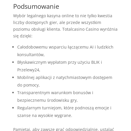
Podsumowanie
Wybór legalnego kasyna online to nie tylko kwestia
liczby dostępnych gier, ale przede wszystkim
poziomu obsługi klienta. Totalcasino Casino wyróżnia
się dzięki:
Całodobowemu wsparciu łączącemu AI i ludzkich
konsultantów,
Błyskawicznym wypłatom przy użyciu BLIK i
Przelewy24,
Mobilnej aplikacji z natychmiastowym dostępem
do pomocy,
Transparentnym warunkom bonusów i
bezpiecznemu środowisku gry,
Regularnym turniejom, które podnoszą emocje i
szanse na wysokie wygrane.
Pamiętaj, aby zawsze grać odpowiedzialnie, ustalać