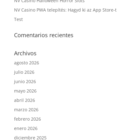
NV Casino Halloween Horror Slots
NV Casino PWA telepítés: Hagyd ki az App Store-t
Test
Comentarios recientes
Archivos
agosto 2026
julio 2026
junio 2026
mayo 2026
abril 2026
marzo 2026
febrero 2026
enero 2026
diciembre 2025