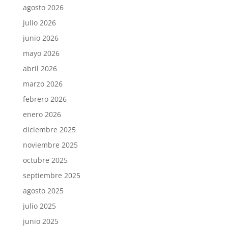
agosto 2026
julio 2026
junio 2026
mayo 2026
abril 2026
marzo 2026
febrero 2026
enero 2026
diciembre 2025
noviembre 2025
octubre 2025
septiembre 2025
agosto 2025
julio 2025
junio 2025