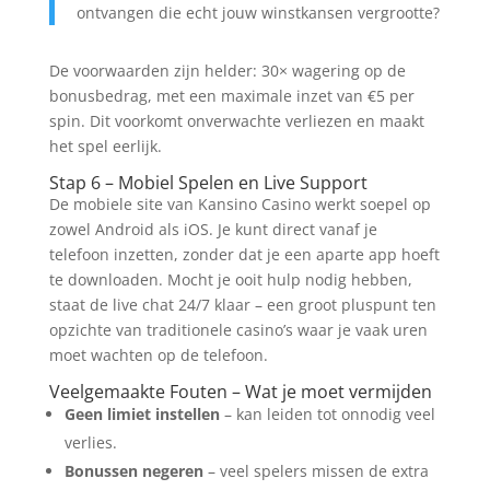
ontvangen die echt jouw winstkansen vergrootte?
De voorwaarden zijn helder: 30× wagering op de
bonusbedrag, met een maximale inzet van €5 per
spin. Dit voorkomt onverwachte verliezen en maakt
het spel eerlijk.
Stap 6 – Mobiel Spelen en Live Support
De mobiele site van Kansino Casino werkt soepel op
zowel Android als iOS. Je kunt direct vanaf je
telefoon inzetten, zonder dat je een aparte app hoeft
te downloaden. Mocht je ooit hulp nodig hebben,
staat de live chat 24/7 klaar – een groot pluspunt ten
opzichte van traditionele casino’s waar je vaak uren
moet wachten op de telefoon.
Veelgemaakte Fouten – Wat je moet vermijden
Geen limiet instellen
– kan leiden tot onnodig veel
verlies.
Bonussen negeren
– veel spelers missen de extra