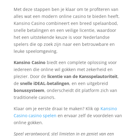
Met deze stappen ben je klaar om te profiteren van
alles wat een modern online casino te bieden heeft.
Kansino Casino combineert een breed spelaanbod,
snelle betalingen en een veilige licentie, waardoor
het een uitstekende keuze is voor Nederlandse
spelers die op zoek zijn naar een betrouwbare en
leuke speelomgeving.
Kansino Casino
biedt een complete oplossing voor
iedereen die online wil gokken met zekerheid en
plezier. Door de
licentie van de Kansspelautoriteit
,
de
snelle iDEAL‑betalingen
, en een uitgebreid
bonussysteem
, onderscheidt dit platform zich van
traditionele casino’s.
Klaar om je eerste draai te maken? Klik op
Kansino
Casino casino spelen
en ervaar zelf de voordelen van
online gokken.
Speel verantwoord, stel limieten in en geniet van een