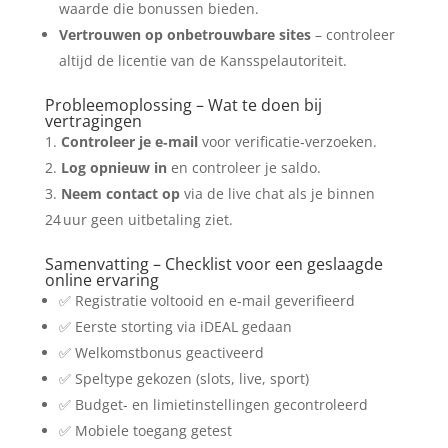
waarde die bonussen bieden.
Vertrouwen op onbetrouwbare sites
– controleer
altijd de licentie van de Kansspelautoriteit.
Probleemoplossing – Wat te doen bij
vertragingen
Controleer je e‑mail
voor verificatie‑verzoeken.
Log opnieuw in
en controleer je saldo.
Neem contact op
via de live chat als je binnen
24 uur geen uitbetaling ziet.
Samenvatting – Checklist voor een geslaagde
online ervaring
✅ Registratie voltooid en e‑mail geverifieerd
✅ Eerste storting via iDEAL gedaan
✅ Welkomstbonus geactiveerd
✅ Speltype gekozen (slots, live, sport)
✅ Budget- en limietinstellingen gecontroleerd
✅ Mobiele toegang getest