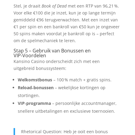
Stel, je draait
Book of Dead
met een RTP van 96,21 %.
Voor elke €100 die je inzet, kun je op lange termijn
gemiddeld €96 terugverwachten. Met een inzet van
€1 per spin en een bankroll van €50 kun je ongeveer
50 spins maken voordat je bankroll op is – perfect
om de spelmechaniek te leren.
Stap 5 – Gebruik van Bonussen en
VIP‑Voordelen
Kansino Casino onderscheidt zich met een
uitgebreid bonussysteem:
Welkomstbonus
– 100 % match + gratis spins.
Reload‑bonussen
– wekelijkse kortingen op
stortingen.
VIP‑programma
– persoonlijke accountmanager,
snellere uitbetalingen en exclusieve toernooien.
Rhetorical Question: Heb je ooit een bonus