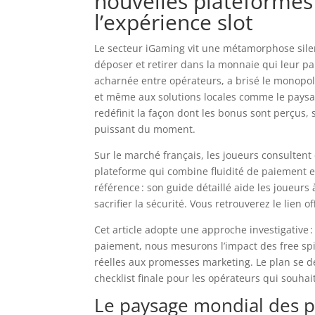
nouvelles plateforme
l’expérience slot
Le secteur iGaming vit une métamorphose silen
déposer et retirer dans la monnaie qui leur p
acharnée entre opérateurs, a brisé le monopole
et même aux solutions locales comme le paysafe
redéfinit la façon dont les bonus sont perçus, s
puissant du moment.
Sur le marché français, les joueurs consulten
plateforme qui combine fluidité de paiement 
référence : son guide détaillé aide les joueurs 
sacrifier la sécurité. Vous retrouverez le lien 
Cet article adopte une approche investigative 
paiement, nous mesurons l’impact des free sp
réelles aux promesses marketing. Le plan se d
checklist finale pour les opérateurs qui souhait
Le paysage mondial des 