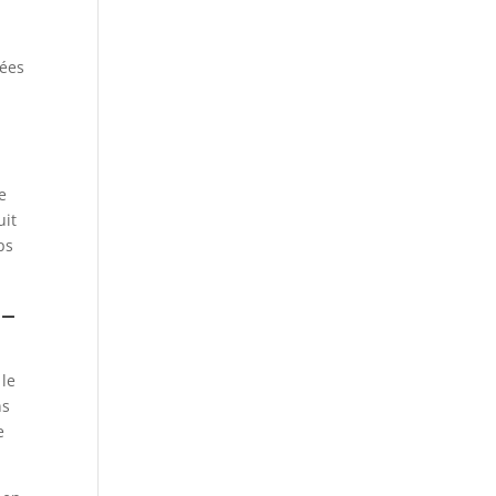
nées
e
uit
ps
 –
 le
ns
e