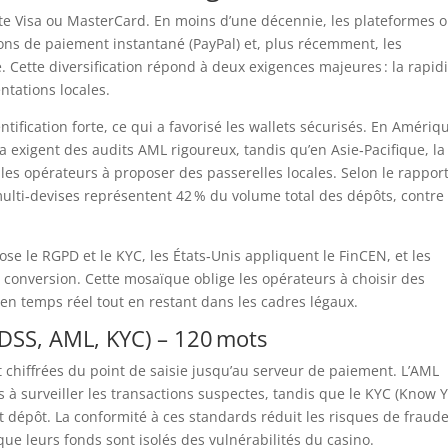
rte Visa ou MasterCard. En moins d’une décennie, les plateformes o
lutions de paiement instantané (PayPal) et, plus récemment, les
ette diversification répond à deux exigences majeures : la rapidi
ntations locales.
ification forte, ce qui a favorisé les wallets sécurisés. En Amériq
a exigent des audits AML rigoureux, tandis qu’en Asie‑Pacifique, la
es opérateurs à proposer des passerelles locales. Selon le rappor
ulti‑devises représentent 42 % du volume total des dépôts, contre
ose le RGPD et le KYC, les États‑Unis appliquent le FinCEN, et les
e conversion. Cette mosaïque oblige les opérateurs à choisir des
en temps réel tout en restant dans les cadres légaux.
‑DSS, AML, KYC) – 120 mots
 chiffrées du point de saisie jusqu’au serveur de paiement. L’AML
 à surveiller les transactions suspectes, tandis que le KYC (Know 
ut dépôt. La conformité à ces standards réduit les risques de fraude
que leurs fonds sont isolés des vulnérabilités du casino.