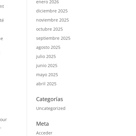
enero 2026
nt
diciembre 2025
noviembre 2025
té
octubre 2025
septiembre 2025
ue
agosto 2025
t
julio 2025
junio 2025
mayo 2025
abril 2025
Categorías
Uncategorized
Your
Meta
,
Acceder