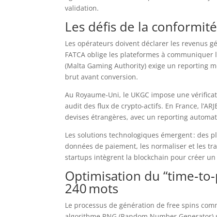
validation.
Les défis de la conformité
Les opérateurs doivent déclarer les revenus gé
FATCA oblige les plateformes à communiquer le
(Malta Gaming Authority) exige un reporting me
brut avant conversion.
Au Royaume‑Uni, le UKGC impose une vérificat
audit des flux de crypto‑actifs. En France, l’A
devises étrangères, avec un reporting automati
Les solutions technologiques émergent : des pl
données de paiement, les normaliser et les tr
startups intègrent la blockchain pour créer un a
Optimisation du “time‑to‑
240 mots
Le processus de génération de free spins comme
algorithme RNG (Random Number Generator) séle