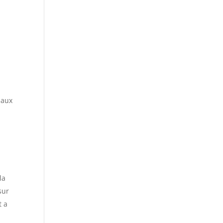
 aux
la
sur
t a