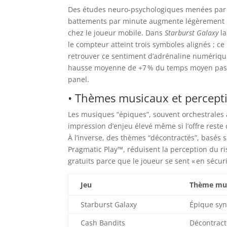
Des études neuro‑psychologiques menées par l
battements par minute augmente légèrement la
chez le joueur mobile. Dans
Starburst Galaxy
la
le compteur atteint trois symboles alignés ; ce
retrouver ce sentiment d’adrénaline numériqu
hausse moyenne de +7 % du temps moyen passé 
panel.
• Thèmes musicaux et percept
Les musiques “épiques”, souvent orchestrales
impression d’enjeu élevé même si l’offre reste 
À l’inverse, des thèmes “décontractés”, basé
Pragmatic Play™, réduisent la perception du r
gratuits parce que le joueur se sent « en sécur
Jeu
Thème mus
Starburst Galaxy
Épique syn
Cash Bandits
Décontract