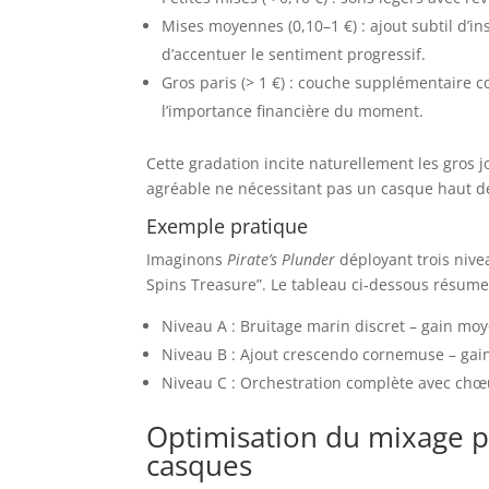
Mises moyennes (0,10–1 €) : ajout subtil d’i
d’accentuer le sentiment progressif.
Gros paris (> 1 €) : couche supplémentaire
l’importance financière du moment.
Cette gradation incite naturellement les gros 
agréable ne nécessitant pas un casque haut dé
Exemple pratique
Imaginons
Pirate’s Plunder
déployant trois nivea
Spins Treasure”. Le tableau ci‑dessous résume
Niveau A : Bruitage marin discret – gain moy
Niveau B : Ajout crescendo cornemuse – gai
Niveau C : Orchestration complète avec chœu
Optimisation du mixage po
casques