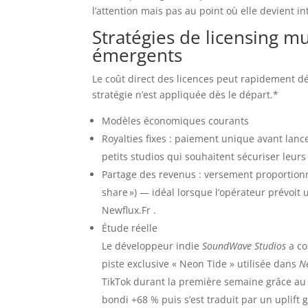
l’attention mais pas au point où elle devient 
Stratégies de licensing mu
émergents
Le coût direct des licences peut rapidement d
stratégie n’est appliquée dès le départ.*
Modèles économiques courants
Royalties fixes : paiement unique avant l
petits studios qui souhaitent sécuriser leurs
Partage des revenus : versement proportionn
share ») — idéal lorsque l’opérateur prévo
Newflux.Fr .
Étude réelle
Le développeur indie
SoundWave Studios
a co
piste exclusive « Neon Tide » utilisée dans
N
TikTok durant la première semaine grâce au 
bondi +68 % puis s’est traduit par un uplift