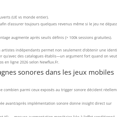
ouverts (UE vs monde entier).
afin d’assurer toujours quelques revenus même si le jeu ne dépas
entage augmente après seuils définis (> 100k sessions gratuites).
s artistes indépendants permet non seulement d’obtenir une ident
r qu’avec des catalogues établis—un argument fort quand on veu
os en ligne 2026 selon Newflux.Fr.
gnes sonores dans les jeux mobiles
que combien parmi ceux exposés au trigger sonore décident réelle
e avant/après implémentation sonore donne insight direct sur
 (€) → mesure augmentation monétaire liée à l’effet conditionné