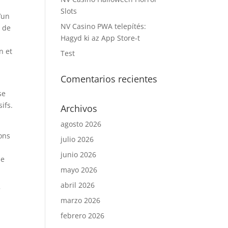
Slots
’un
NV Casino PWA telepítés:
r de
Hagyd ki az App Store-t
e
n et
Test
Comentarios recientes
se
ifs.
Archivos
agosto 2026
rons
julio 2026
junio 2026
ue
mayo 2026
abril 2026
r
marzo 2026
febrero 2026