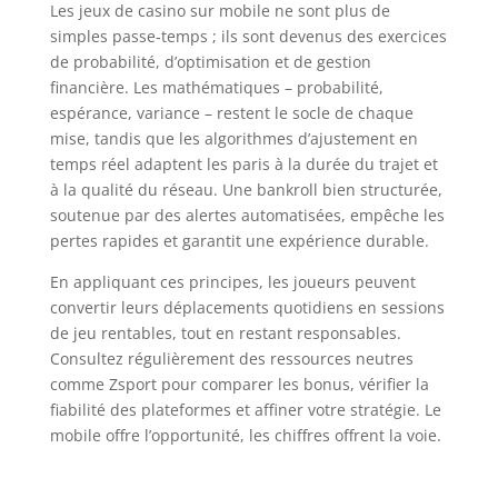
Les jeux de casino sur mobile ne sont plus de
simples passe‑temps ; ils sont devenus des exercices
de probabilité, d’optimisation et de gestion
financière. Les mathématiques – probabilité,
espérance, variance – restent le socle de chaque
mise, tandis que les algorithmes d’ajustement en
temps réel adaptent les paris à la durée du trajet et
à la qualité du réseau. Une bankroll bien structurée,
soutenue par des alertes automatisées, empêche les
pertes rapides et garantit une expérience durable.
En appliquant ces principes, les joueurs peuvent
convertir leurs déplacements quotidiens en sessions
de jeu rentables, tout en restant responsables.
Consultez régulièrement des ressources neutres
comme Zsport pour comparer les bonus, vérifier la
fiabilité des plateformes et affiner votre stratégie. Le
mobile offre l’opportunité, les chiffres offrent la voie.