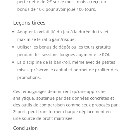
perte nette de 2 € sur le mois, mais a reçu un
bonus de 10 € pour avoir joué 100 tours.
Leçons tirées
Adapter la volatilité du jeu à la durée du trajet
maximise le ratio gain/risque.
Utiliser les bonus de dépôt ou les tours gratuits
pendant les sessions longues augmente le ROI.
La discipline de la bankroll, même avec de petites
mises, préserve le capital et permet de profiter des
promotions.
Ces témoignages démontrent qu’une approche
analytique, soutenue par des données concrètes et
des outils de comparaison comme ceux proposés par
Zsport, peut transformer chaque déplacement en
une source de profit maîtrisée.
Conclusion