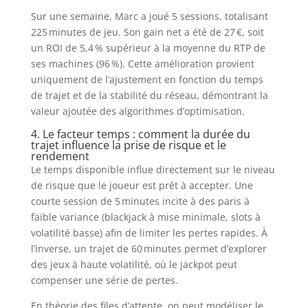
Sur une semaine, Marc a joué 5 sessions, totalisant
225 minutes de jeu. Son gain net a été de 27 €, soit
un ROI de 5,4 % supérieur à la moyenne du RTP de
ses machines (96 %). Cette amélioration provient
uniquement de l’ajustement en fonction du temps
de trajet et de la stabilité du réseau, démontrant la
valeur ajoutée des algorithmes d’optimisation.
4. Le facteur temps : comment la durée du
trajet influence la prise de risque et le
rendement
Le temps disponible influe directement sur le niveau
de risque que le joueur est prêt à accepter. Une
courte session de 5 minutes incite à des paris à
faible variance (blackjack à mise minimale, slots à
volatilité basse) afin de limiter les pertes rapides. À
l’inverse, un trajet de 60 minutes permet d’explorer
des jeux à haute volatilité, où le jackpot peut
compenser une série de pertes.
En théorie des files d’attente, on peut modéliser le