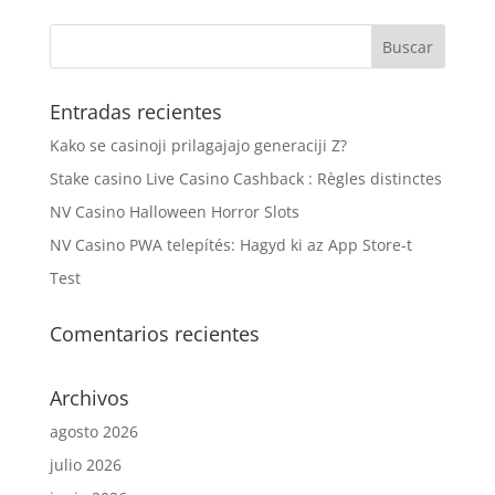
Entradas recientes
Kako se casinoji prilagajajo generaciji Z?
Stake casino Live Casino Cashback : Règles distinctes
NV Casino Halloween Horror Slots
NV Casino PWA telepítés: Hagyd ki az App Store-t
Test
Comentarios recientes
Archivos
agosto 2026
julio 2026