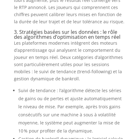
tours augmente, plus le résultat réel converge vers
le RTP annoncé. Les joueurs qui comprennent ces
chiffres peuvent calibrer leurs mises en fonction de
la durée de leur trajet et de leur tolérance au risque.
3. Stratégies basées sur les données : le rôle
des algorithmes d’optimisation en temps réel
Les plateformes modernes intègrent des moteurs
d’apprentissage qui analysent le comportement du
joueur en temps réel. Deux catégories d’algorithmes
sont particulièrement utiles pour les sessions
mobiles : le suivi de tendance (trend‑following) et la
gestion dynamique de bankroll.
Suivi de tendance : l’algorithme détecte les séries
de gains ou de pertes et ajuste automatiquement
le niveau de mise. Par exemple, après trois gains
consécutifs sur une machine à sous à volatilité
moyenne, le système peut augmenter la mise de
10 % pour profiter de la dynamique.
Gestion de bankroll dynamique : le logiciel calcule