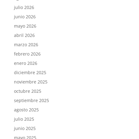
julio 2026
junio 2026
mayo 2026
abril 2026
marzo 2026
febrero 2026
enero 2026
diciembre 2025
noviembre 2025
octubre 2025
septiembre 2025
agosto 2025
julio 2025
junio 2025
mayo 2025