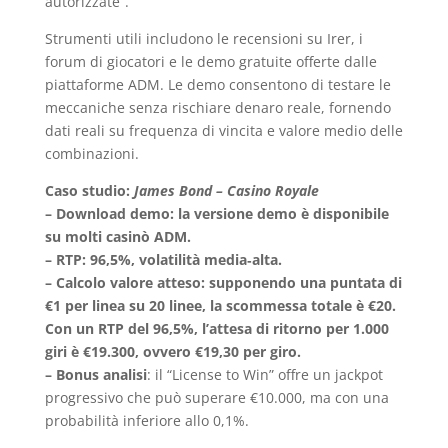
autorizzate”.
Strumenti utili includono le recensioni su Irer, i
forum di giocatori e le demo gratuite offerte dalle
piattaforme ADM. Le demo consentono di testare le
meccaniche senza rischiare denaro reale, fornendo
dati reali su frequenza di vincita e valore medio delle
combinazioni.
Caso studio:
James Bond – Casino Royale
– Download demo: la versione demo è disponibile
su molti casinò ADM.
– RTP: 96,5%, volatilità media‑alta.
– Calcolo valore atteso: supponendo una puntata di
€1 per linea su 20 linee, la scommessa totale è €20.
Con un RTP del 96,5%, l’attesa di ritorno per 1.000
giri è €19.300, ovvero €19,30 per giro.
– Bonus analisi
: il “License to Win” offre un jackpot
progressivo che può superare €10.000, ma con una
probabilità inferiore allo 0,1%.