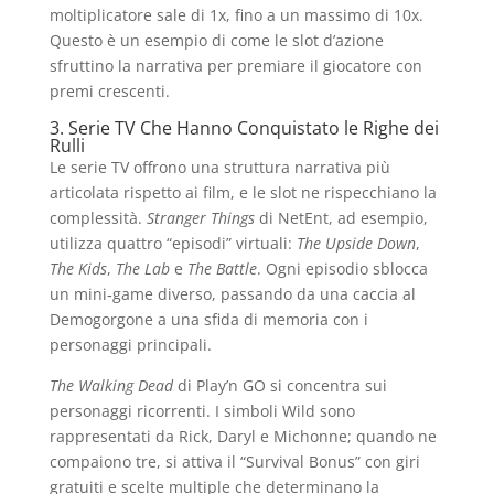
moltiplicatore sale di 1x, fino a un massimo di 10x.
Questo è un esempio di come le slot d’azione
sfruttino la narrativa per premiare il giocatore con
premi crescenti.
3. Serie TV Che Hanno Conquistato le Righe dei
Rulli
Le serie TV offrono una struttura narrativa più
articolata rispetto ai film, e le slot ne rispecchiano la
complessità.
Stranger Things
di NetEnt, ad esempio,
utilizza quattro “episodi” virtuali:
The Upside Down
,
The Kids
,
The Lab
e
The Battle
. Ogni episodio sblocca
un mini‑game diverso, passando da una caccia al
Demogorgone a una sfida di memoria con i
personaggi principali.
The Walking Dead
di Play’n GO si concentra sui
personaggi ricorrenti. I simboli Wild sono
rappresentati da Rick, Daryl e Michonne; quando ne
compaiono tre, si attiva il “Survival Bonus” con giri
gratuiti e scelte multiple che determinano la