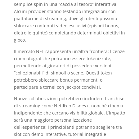
semplice spin in una “caccia al tesoro” interattiva.
Alcuni provider stanno testando integrazioni con
piattaforme di streaming, dove gli utenti possono
sbloccare contenuti video esclusivi (episodi bonus,
dietro le quinte) completando determinati obiettivi in
gioco.
Il mercato NFT rappresenta un’altra frontiera: licenze
cinematografiche potranno essere tokenizzate,
permettendo ai giocatori di possedere versioni
“collezionabili” di simboli o scene. Questi token
potrebbero sbloccare bonus permanenti o
partecipare a tornei con jackpot condivisi.
Nuove collaborazioni potrebbero includere franchise
di streaming come Netflix o Disney+, nonché cinema
indipendente che cercano visibilità globale. L’impatto
sarà una maggiore personalizzazione
dell’esperienza: i principianti potranno scegliere tra
slot con demo interattive, tutorial integrati e