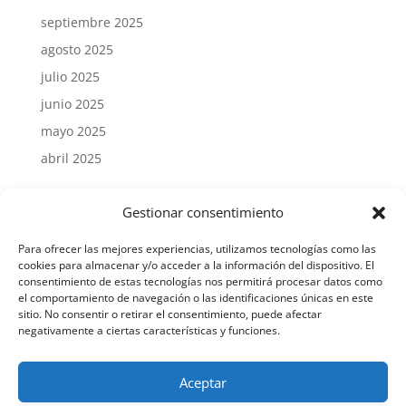
septiembre 2025
agosto 2025
julio 2025
junio 2025
mayo 2025
abril 2025
Categorías
Gestionar consentimiento
Uncategorized
Para ofrecer las mejores experiencias, utilizamos tecnologías como las
cookies para almacenar y/o acceder a la información del dispositivo. El
Meta
consentimiento de estas tecnologías nos permitirá procesar datos como
el comportamiento de navegación o las identificaciones únicas en este
Acceder
sitio. No consentir o retirar el consentimiento, puede afectar
negativamente a ciertas características y funciones.
Feed de entradas
Feed de comentarios
Aceptar
WordPress.org