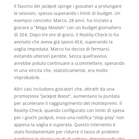
Il fascino dei jackpot spinge i giocatori a prolungare
le sessioni, spesso superando i limiti di budget. Un
esempio concreto: Marco, 28 anni, ha iniziato a
giocare a “Mega Moolah” con un budget giornaliero
di 20 €. Dopo tre ore di gioco, il Reality‑Check lo ha
avvisato che aveva già speso 45 €, superando la
soglia impostata. Marco ha deciso di fermarsi,
evitando ulteriori perdite. Senza quell’avviso,
avrebbe potuto continuare a scommettere, sperando
in una vincita che, statisticamente, era molto
improbabile.
Altri casi includono giocatori che, attratti da una
promozione “Jackpot Boost”, aumentano la puntata
per accelerare il raggiungimento del montepremi. Il
Reality‑Check, quando configurato con limiti di spesa
per i giochi jackpot, invia una notifica “stop‑play” non
appena la soglia è superata. Questo intervento è
stato fondamentale per ridurre il tasso di problem
gambling in diversi studi di settore, dimostrando che