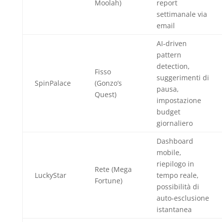
Moolah)
report
settimanale via
email
AI‑driven
pattern
detection,
Fisso
suggerimenti di
SpinPalace
(Gonzo’s
pausa,
Quest)
impostazione
budget
giornaliero
Dashboard
mobile,
riepilogo in
Rete (Mega
LuckyStar
tempo reale,
Fortune)
possibilità di
auto‑esclusione
istantanea