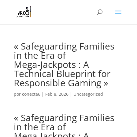
« Safeguarding Families
in the Era of
Mega‑Jackpots : A
Technical Blueprint for
Responsible Gaming »
por
conecta6
|
Feb 8, 2026
|
Uncategorized
« Safeguarding Families
in the Era of
Mega‑Jackpots : A