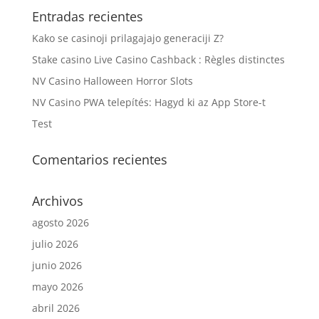
Entradas recientes
Kako se casinoji prilagajajo generaciji Z?
Stake casino Live Casino Cashback : Règles distinctes
NV Casino Halloween Horror Slots
NV Casino PWA telepítés: Hagyd ki az App Store-t
Test
Comentarios recientes
Archivos
agosto 2026
julio 2026
junio 2026
mayo 2026
abril 2026