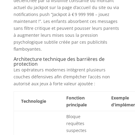
déclenchée par la visibilité constante du montant
actuel du jackpot sur la page d’accueil du site ou via
notifications push “Jackpot à € 9 999 998 – jouez
maintenant !”. Les enfants absorbent ces messages
sans filtre critique et peuvent pousser leurs parents
à augmenter leurs mises sous la pression
psychologique subtile créée par ces publicités
flamboyantes.
Architecture technique des barrières de
protection
Les opérateurs modernes intègrent plusieurs
couches défensives afin d’empêcher l’accès non
autorisé aux jeux à forte valeur ajoutée :
Fonction
Exemple
Technologie
principale
d’implémen
Bloque
requêtes
suspectes