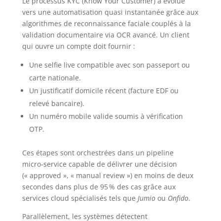
Le processus KYC (Know Your Customer) a évolué
vers une automatisation quasi instantanée grâce aux
algorithmes de reconnaissance faciale couplés à la
validation documentaire via OCR avancé. Un client
qui ouvre un compte doit fournir :
Une selfie live compatible avec son passeport ou
carte nationale.
Un justificatif domicile récent (facture EDF ou
relevé bancaire).
Un numéro mobile valide soumis à vérification
OTP.
Ces étapes sont orchestrées dans un pipeline
micro‑service capable de délivrer une décision
(« approved », « manual review ») en moins de deux
secondes dans plus de 95 % des cas grâce aux
services cloud spécialisés tels que
Jumio
ou
Onfido
.
Parallèlement, les systèmes détectent