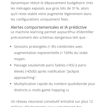
dynamique réduit le dépassement budgétaire chez
les ménages exposés aux gros lots de 31 %, alors
qu’il reste stable voire augmente légèrement dans
les configurations uniquement fixes.
Alertes comportementales et IA prédictive
Le machine learning permet aujourd’hui d’identifier
précocement des schémas dangereux tels que :
Sessions prolongées (> 3h) combinées avec
augmentation exponentielle (> 150%) du stake
moyen.
Passage soudainde paris faibles (<€5) à paris
élevés (>€500) après notification “Jackpot
approaching”.
Multiplication rapide du nombre quotidiende jeux
distincts (« multi‑game hopping »).
Un réseau neuronal convolutif entraîné sur plus 12
millions d’événements issus notamment des