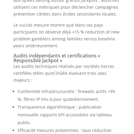
aux spikes betting autour grands jackpots ; autorités
utilisent ces métriques pour déclencher campagnes
prévention ciblées dans écoles secondaires locales.
Le succès mesuré montre que dans ces pays
participants on observe déjà +15 % reduction of new
problem gamblers among families versus baseline
years antérieurement.
Audits indépendants et certifications «
Responsible Jackpot »
Les audits techniques réalisés par sociétés tierces
certifiées telles qu’eCOGRA évaluent trois axes
majeurs :
Conformité infrastructurelle : firewalls actifs >99
%, filtres IP mis-à‑jour quotidiennement.
Transparence algorithmique : publication
mensuelle rapports KPI accessibles via tableau
public.
Efficacité mesures préventives : taux réduction