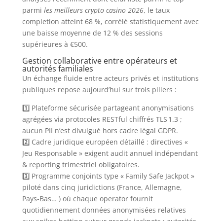
parmi
les meilleurs crypto casino 2026
, le taux
completion atteint 68 %, corrélé statistiquement avec
une baisse moyenne ​de​ ​12 %​ ​des sessions
supérieures à​ ​€500​​.
Gestion collaborative entre opérateurs et
autorités familiales
Un échange fluide entre acteurs privés et institutions
publiques repose aujourd’hui sur trois piliers :
1️⃣ Plateforme sécurisée partageant anonymisations
agrégées via protocoles RESTful chiffrés TLS 1.​3 ;
aucun PII n’est divulgué hors cadre légal GDPR.
2️⃣ Cadre juridique européen détaillé : directives «
Jeu Responsable » exigent audit annuel indépendant
& reporting trimestriel obligatoires.
3️⃣ Programme conjoints type « Family Safe Jackpot »
piloté dans cinq juridictions (France, Allemagne,
Pays‑Bas… ) où chaque operator fournit
quotidiennement données anonymisées relatives