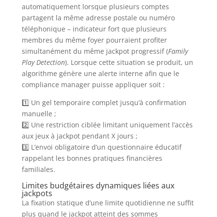
automatiquement lorsque plusieurs comptes
partagent la même adresse postale ou numéro
téléphonique – indicateur fort que plusieurs
membres du même foyer pourraient profiter
simultanément du même jackpot progressif (
Family
Play Detection
). Lorsque cette situation se produit, un
algorithme génère une alerte interne afin que le
compliance manager puisse appliquer soit :
1️⃣ Un gel temporaire complet jusqu’à confirmation
manuelle ;
2️⃣ Une restriction ciblée limitant uniquement l’accès
aux jeux à jackpot pendant X jours ;
3️⃣ L’envoi obligatoire d’un questionnaire éducatif
rappelant les bonnes pratiques financières
familiales.
Limites budgétaires dynamiques liées aux
jackpots
La fixation statique d’une limite quotidienne ne suffit
plus quand le jackpot atteint des sommes