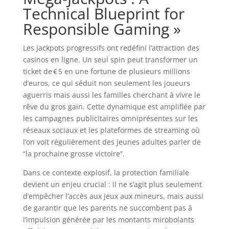
Technical Blueprint for
Responsible Gaming »
Les jackpots progressifs ont redéfini l’attraction des
casinos en ligne. Un seul spin peut transformer un
ticket de € 5 en une fortune de plusieurs millions
d’euros, ce qui séduit non seulement les joueurs
aguerris mais aussi les familles cherchant à vivre le
rêve du gros gain. Cette dynamique est amplifiée par
les campagnes publicitaires omniprésentes sur les
réseaux sociaux et les plateformes de streaming où
l’on voit régulièrement des jeunes adultes parler de
“la prochaine grosse victoire”.
Dans ce contexte explosif, la protection familiale
devient un enjeu crucial : il ne s’agit plus seulement
d’empêcher l’accès aux jeux aux mineurs, mais aussi
de garantir que les parents ne succombent pas à
l’impulsion générée par les montants mirobolants