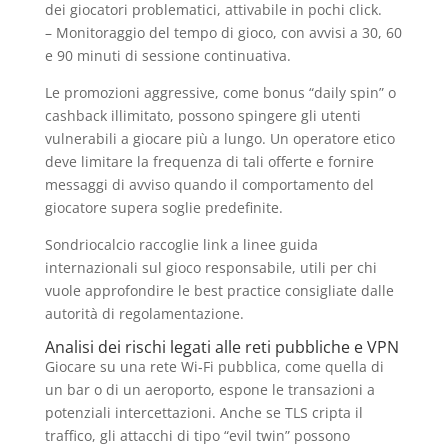
dei giocatori problematici, attivabile in pochi click.
– Monitoraggio del tempo di gioco, con avvisi a 30, 60
e 90 minuti di sessione continuativa.
Le promozioni aggressive, come bonus “daily spin” o
cashback illimitato, possono spingere gli utenti
vulnerabili a giocare più a lungo. Un operatore etico
deve limitare la frequenza di tali offerte e fornire
messaggi di avviso quando il comportamento del
giocatore supera soglie predefinite.
Sondriocalcio raccoglie link a linee guida
internazionali sul gioco responsabile, utili per chi
vuole approfondire le best practice consigliate dalle
autorità di regolamentazione.
Analisi dei rischi legati alle reti pubbliche e VPN
Giocare su una rete Wi‑Fi pubblica, come quella di
un bar o di un aeroporto, espone le transazioni a
potenziali intercettazioni. Anche se TLS cripta il
traffico, gli attacchi di tipo “evil twin” possono