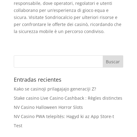
responsabile, dove operatori, regolatori e utenti
collaborano per un’esperienza di gioco equa e
sicura. Visitate Sondriocalcio per ulteriori risorse e
per confrontare le offerte dei casinò, ricordando che
la sicurezza mobile è un percorso condiviso.
Entradas recientes
Kako se casinoji prilagajajo generaciji Z?
Stake casino Live Casino Cashback : Règles distinctes
NV Casino Halloween Horror Slots
NV Casino PWA telepítés: Hagyd ki az App Store-t
Test