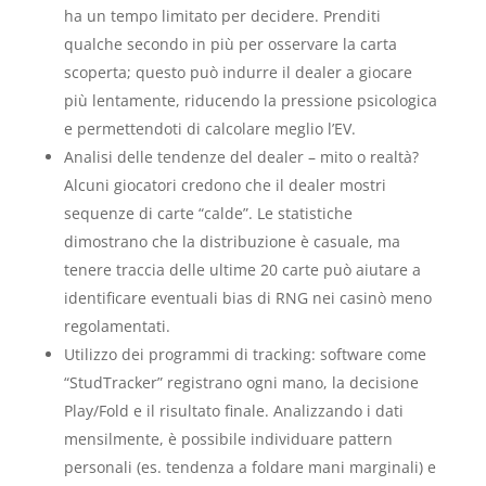
ha un tempo limitato per decidere. Prenditi
qualche secondo in più per osservare la carta
scoperta; questo può indurre il dealer a giocare
più lentamente, riducendo la pressione psicologica
e permettendoti di calcolare meglio l’EV.
Analisi delle tendenze del dealer – mito o realtà?
Alcuni giocatori credono che il dealer mostri
sequenze di carte “calde”. Le statistiche
dimostrano che la distribuzione è casuale, ma
tenere traccia delle ultime 20 carte può aiutare a
identificare eventuali bias di RNG nei casinò meno
regolamentati.
Utilizzo dei programmi di tracking: software come
“StudTracker” registrano ogni mano, la decisione
Play/Fold e il risultato finale. Analizzando i dati
mensilmente, è possibile individuare pattern
personali (es. tendenza a foldare mani marginali) e