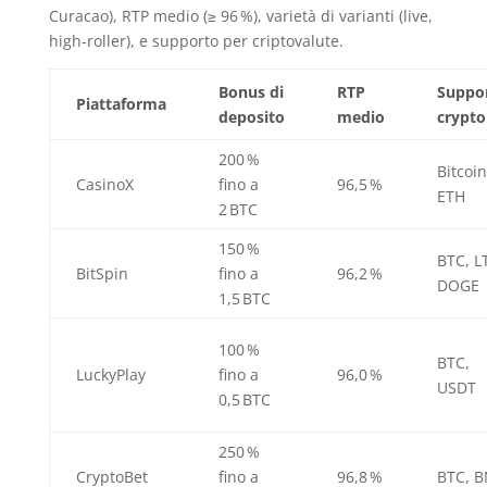
Curacao), RTP medio (≥ 96 %), varietà di varianti (live,
high‑roller), e supporto per criptovalute.
Bonus di
RTP
Suppo
Piattaforma
deposito
medio
crypto
200 %
Bitcoin
CasinoX
fino a
96,5 %
ETH
2 BTC
150 %
BTC, L
BitSpin
fino a
96,2 %
DOGE
1,5 BTC
100 %
BTC,
LuckyPlay
fino a
96,0 %
USDT
0,5 BTC
250 %
CryptoBet
fino a
96,8 %
BTC, 