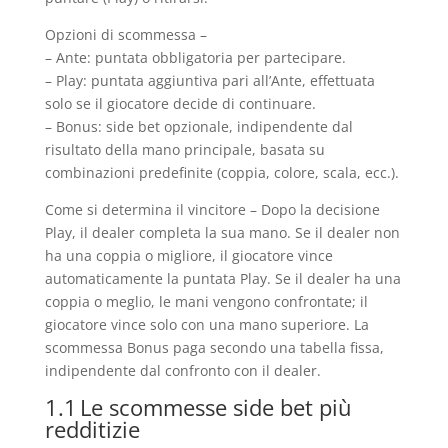
Opzioni di scommessa –
– Ante: puntata obbligatoria per partecipare.
– Play: puntata aggiuntiva pari all’Ante, effettuata
solo se il giocatore decide di continuare.
– Bonus: side bet opzionale, indipendente dal
risultato della mano principale, basata su
combinazioni predefinite (coppia, colore, scala, ecc.).
Come si determina il vincitore – Dopo la decisione
Play, il dealer completa la sua mano. Se il dealer non
ha una coppia o migliore, il giocatore vince
automaticamente la puntata Play. Se il dealer ha una
coppia o meglio, le mani vengono confrontate; il
giocatore vince solo con una mano superiore. La
scommessa Bonus paga secondo una tabella fissa,
indipendente dal confronto con il dealer.
1.1 Le scommesse side bet più
redditizie