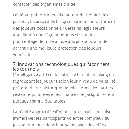
contacter des organismes d’aide.
Le débat public s’intensifie autour de l’équité : les
jackpots favorisent-ils les gros parieurs au détriment
des joueurs occasionnels ? Certains législateurs
appellent à une régulation plus stricte du
pourcentage de mise alloué aux jackpots, afin de
garantir une meilleure protection des joueurs
vulnérables.
7. Innovations technologiques qui façonnent
les tournois
L’intelligence artificielle optimise le matchmaking en
regroupant les joueurs selon leur niveau de volatilité
préféré et leur historique de mise. Ainsi, les parties
restent équilibrées et les chances de jackpot restent
perçues comme équitables.
La réalité augmentée (RA) offre une expérience live
immersive : les participants voient le compteur du
jackpot s’animer dans leur salon, avec des effets