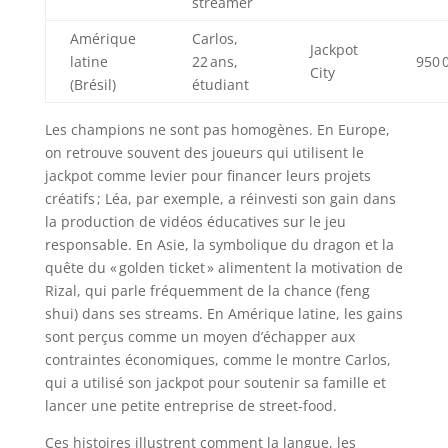
streamer
Amérique
Carlos,
Jackpot
latine
22 ans,
950 
City
(Brésil)
étudiant
Les champions ne sont pas homogènes. En Europe,
on retrouve souvent des joueurs qui utilisent le
jackpot comme levier pour financer leurs projets
créatifs ; Léa, par exemple, a réinvesti son gain dans
la production de vidéos éducatives sur le jeu
responsable. En Asie, la symbolique du dragon et la
quête du « golden ticket » alimentent la motivation de
Rizal, qui parle fréquemment de la chance (feng
shui) dans ses streams. En Amérique latine, les gains
sont perçus comme un moyen d’échapper aux
contraintes économiques, comme le montre Carlos,
qui a utilisé son jackpot pour soutenir sa famille et
lancer une petite entreprise de street‑food.
Ces histoires illustrent comment la langue, les