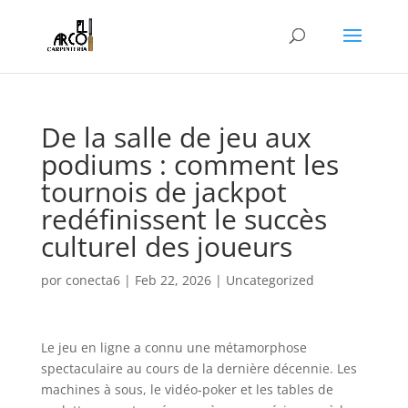
De la salle de jeu aux
podiums : comment les
tournois de jackpot
redéfinissent le succès
culturel des joueurs
por
conecta6
|
Feb 22, 2026
|
Uncategorized
Le jeu en ligne a connu une métamorphose
spectaculaire au cours de la dernière décennie. Les
machines à sous, le vidéo‑poker et les tables de