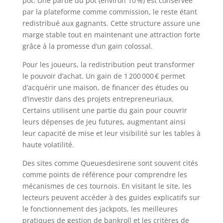
pot. Une partie du pot (environ 10 %) est conservée
par la plateforme comme commission, le reste étant
redistribué aux gagnants. Cette structure assure une
marge stable tout en maintenant une attraction forte
grâce à la promesse d’un gain colossal.
Pour les joueurs, la redistribution peut transformer
le pouvoir d’achat. Un gain de 1 200 000 € permet
d’acquérir une maison, de financer des études ou
d’investir dans des projets entrepreneuriaux.
Certains utilisent une partie du gain pour couvrir
leurs dépenses de jeu futures, augmentant ainsi
leur capacité de mise et leur visibilité sur les tables à
haute volatilité.
Des sites comme Queuesdesirene sont souvent cités
comme points de référence pour comprendre les
mécanismes de ces tournois. En visitant le site, les
lecteurs peuvent accéder à des guides explicatifs sur
le fonctionnement des jackpots, les meilleures
pratiques de gestion de bankroll et les critères de