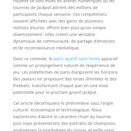
roulette se sont mués en arènes numériques où les
tournois de jackpot attirent des millions de
participants chaque semaine. Ces compétitions,
souvent affichées avec des gains de plusieurs
millions d’euros, offrent bien plus qu’un simple
divertissement : elles créent une véritable
dynamique de communauté, de partage d’émotions
et de reconnaissance médiatique.
Dans ce contexte, le
paris sportif sans limite
apparaît
comme un prolongement naturel de l’expérience de
jeu. Les plateformes de paris élargissent les horizons
des joueurs en proposant des mises illimitées et des
freebets, transformant chaque pari en une mise
potentielle pour le prochain grand jackpot.
Cet article décortiquera le phénomène sous l’angle
culturel, économique et technologique. Nous
explorerons d’abord le caractère rituel du tournoi,
puis nous présenterons des portraits de champions,
analyserons la psychologie du risque, et enfin nous