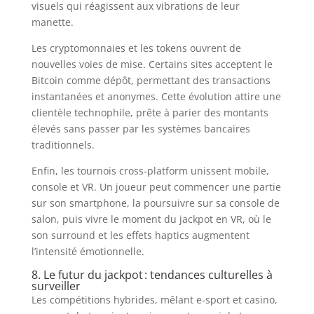
visuels qui réagissent aux vibrations de leur
manette.
Les cryptomonnaies et les tokens ouvrent de
nouvelles voies de mise. Certains sites acceptent le
Bitcoin comme dépôt, permettant des transactions
instantanées et anonymes. Cette évolution attire une
clientèle technophile, prête à parier des montants
élevés sans passer par les systèmes bancaires
traditionnels.
Enfin, les tournois cross‑platform unissent mobile,
console et VR. Un joueur peut commencer une partie
sur son smartphone, la poursuivre sur sa console de
salon, puis vivre le moment du jackpot en VR, où le
son surround et les effets haptics augmentent
l’intensité émotionnelle.
8. Le futur du jackpot : tendances culturelles à
surveiller
Les compétitions hybrides, mêlant e‑sport et casino,