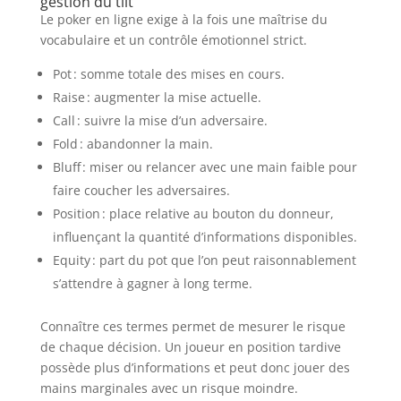
gestion du tilt
Le poker en ligne exige à la fois une maîtrise du
vocabulaire et un contrôle émotionnel strict.
Pot : somme totale des mises en cours.
Raise : augmenter la mise actuelle.
Call : suivre la mise d’un adversaire.
Fold : abandonner la main.
Bluff : miser ou relancer avec une main faible pour
faire coucher les adversaires.
Position : place relative au bouton du donneur,
influençant la quantité d’informations disponibles.
Equity : part du pot que l’on peut raisonnablement
s’attendre à gagner à long terme.
Connaître ces termes permet de mesurer le risque
de chaque décision. Un joueur en position tardive
possède plus d’informations et peut donc jouer des
mains marginales avec un risque moindre.