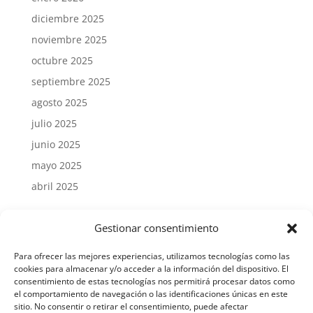
diciembre 2025
noviembre 2025
octubre 2025
septiembre 2025
agosto 2025
julio 2025
junio 2025
mayo 2025
abril 2025
Categorías
Gestionar consentimiento
Uncategorized
Para ofrecer las mejores experiencias, utilizamos tecnologías como las
cookies para almacenar y/o acceder a la información del dispositivo. El
Meta
consentimiento de estas tecnologías nos permitirá procesar datos como
el comportamiento de navegación o las identificaciones únicas en este
Acceder
sitio. No consentir o retirar el consentimiento, puede afectar