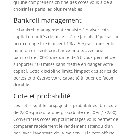
qu’une compréhension fine des cotes vous aide à
choisir les paris les plus rentables.
Bankroll management
Le bankroll management consiste à diviser votre
capital en unités de mise et à ne jamais dépasser un
pourcentage fixe (souvent 1 % à 5 %) sur une seule
main ou un seul tour. Par exemple, avec une
bankroll de 500 €, une unité de 5 € vous permet de
supporter 100 mises sans mettre en danger votre
capital. Cette discipline limite l’impact des séries de
pertes et préserve votre capacité à jouer de façon
durable.
Cote et probabilité
Les cotes sont le langage des probabilités. Une cote
de 2,00 équivaut à une probabilité de 50 % (1 / 2,00).
Convertir les cotes en pourcentages vous permet de
comparer rapidement le rendement attendu d’un
pari avec l’avantage de la maison. Si la cote offerte