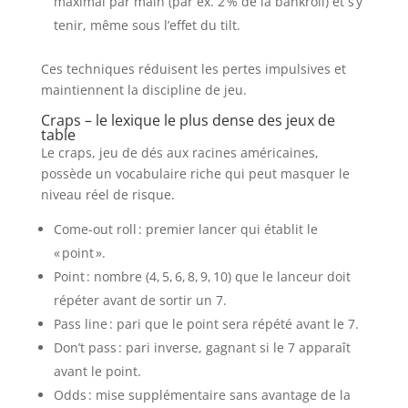
maximal par main (par ex. 2 % de la bankroll) et s’y
tenir, même sous l’effet du tilt.
Ces techniques réduisent les pertes impulsives et
maintiennent la discipline de jeu.
Craps – le lexique le plus dense des jeux de
table
Le craps, jeu de dés aux racines américaines,
possède un vocabulaire riche qui peut masquer le
niveau réel de risque.
Come-out roll : premier lancer qui établit le
« point ».
Point : nombre (4, 5, 6, 8, 9, 10) que le lanceur doit
répéter avant de sortir un 7.
Pass line : pari que le point sera répété avant le 7.
Don’t pass : pari inverse, gagnant si le 7 apparaît
avant le point.
Odds : mise supplémentaire sans avantage de la