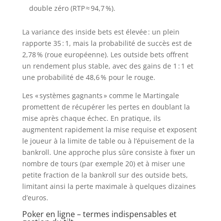
double zéro (RTP ≈ 94,7 %).
La variance des inside bets est élevée : un plein
rapporte 35 : 1, mais la probabilité de succès est de
2,78 % (roue européenne). Les outside bets offrent
un rendement plus stable, avec des gains de 1 : 1 et
une probabilité de 48,6 % pour le rouge.
Les « systèmes gagnants » comme le Martingale
promettent de récupérer les pertes en doublant la
mise après chaque échec. En pratique, ils
augmentent rapidement la mise requise et exposent
le joueur à la limite de table ou à l’épuisement de la
bankroll. Une approche plus sûre consiste à fixer un
nombre de tours (par exemple 20) et à miser une
petite fraction de la bankroll sur des outside bets,
limitant ainsi la perte maximale à quelques dizaines
d’euros.
Poker en ligne – termes indispensables et