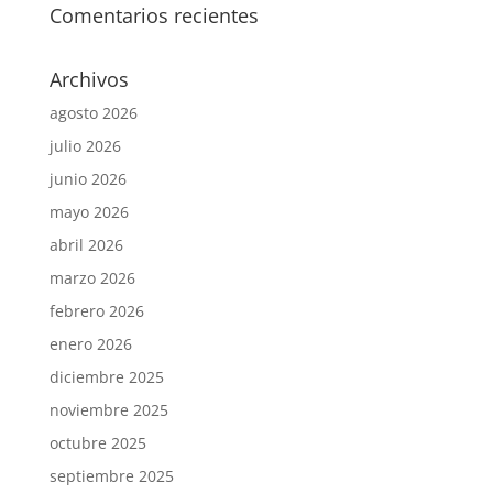
Comentarios recientes
Archivos
agosto 2026
julio 2026
junio 2026
mayo 2026
abril 2026
marzo 2026
febrero 2026
enero 2026
diciembre 2025
noviembre 2025
octubre 2025
septiembre 2025