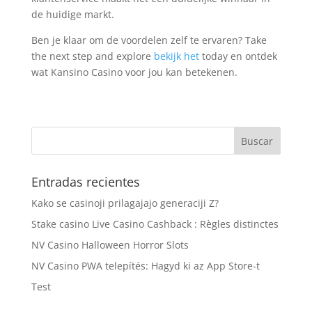
de huidige markt.
Ben je klaar om de voordelen zelf te ervaren? Take
the next step and explore
bekijk het
today en ontdek
wat Kansino Casino voor jou kan betekenen.
Entradas recientes
Kako se casinoji prilagajajo generaciji Z?
Stake casino Live Casino Cashback : Règles distinctes
NV Casino Halloween Horror Slots
NV Casino PWA telepítés: Hagyd ki az App Store-t
Test