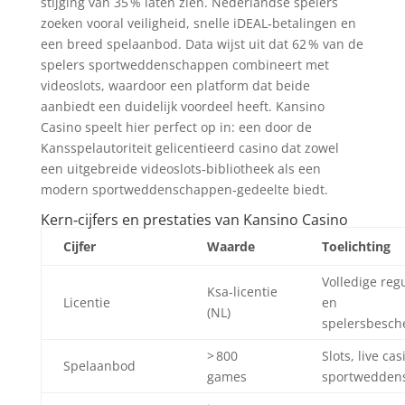
stijging van 35 % laten zien. Nederlandse spelers
zoeken vooral veiligheid, snelle iDEAL‑betalingen en
een breed spelaanbod. Data wijst uit dat 62 % van de
spelers sportweddenschappen combineert met
videoslots, waardoor een platform dat beide
aanbiedt een duidelijk voordeel heeft. Kansino
Casino speelt hier perfect op in: een door de
Kansspelautoriteit gelicentieerd casino dat zowel
een uitgebreide videoslots‑bibliotheek als een
modern sportweddenschappen‑gedeelte biedt.
Kern‑cijfers en prestaties van Kansino Casino
Cijfer
Waarde
Toelichting
Volledige reg
Ksa‑licentie
Licentie
en
(NL)
spelersbesch
> 800
Slots, live cas
Spelaanbod
games
sportwedden