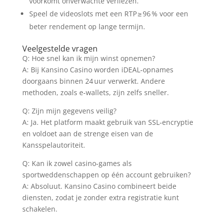
voorkomt onverwachte verliezen.
Speel de videoslots met een RTP ≥ 96 % voor een
beter rendement op lange termijn.
Veelgestelde vragen
Q: Hoe snel kan ik mijn winst opnemen?
A: Bij Kansino Casino worden iDEAL‑opnames
doorgaans binnen 24 uur verwerkt. Andere
methoden, zoals e‑wallets, zijn zelfs sneller.
Q: Zijn mijn gegevens veilig?
A: Ja. Het platform maakt gebruik van SSL‑encryptie
en voldoet aan de strenge eisen van de
Kansspelautoriteit.
Q: Kan ik zowel casino‑games als
sportweddenschappen op één account gebruiken?
A: Absoluut. Kansino Casino combineert beide
diensten, zodat je zonder extra registratie kunt
schakelen.