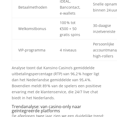
iDEAL,
Snelle opnam
Betaalmethoden
Bancontact,
binnen 24 uu
e‑wallets
100 % tot
30‑daagse
Welkomstbonus
€500 + 50
inzetvereiste
gratis spins
Persoonlijke
VIP‑programma
4 niveaus
accountmana
high‑rollers
Analyse toont dat Kansino Casino’s gemiddelde
uitbetalingspercentage (RTP) van 96,2 % hoger ligt
dan het Nederlandse gemiddelde van 95,4 %.
Bovendien meldt 89 % van de spelers een positieve
ervaring met de klantenservice, die 24/7 live chat
biedt in het Nederlands.
Trendanalyse: van casino‑only naar
geïntegreerde platforms
De afgelopen twee jaar zien we een duidelijke trend: